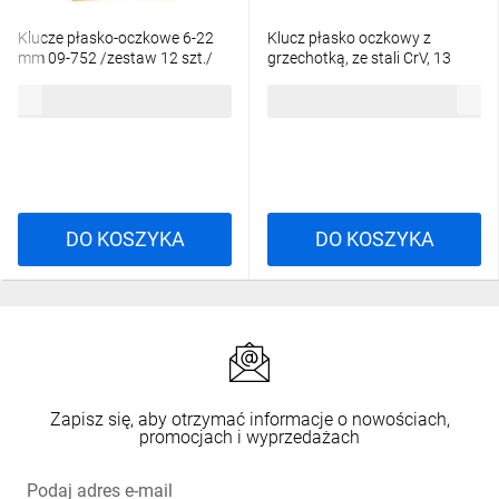
Klucze płasko-oczkowe 6-22
Klucz płasko oczkowy z
mm 09-752 /zestaw 12 szt./
grzechotką, ze stali CrV, 13
mm, 72T
111,95 zł
brutto
19,10 zł
brutto
DO KOSZYKA
DO KOSZYKA
Zapisz się, aby otrzymać informacje o nowościach,
promocjach i wyprzedażach
Podaj adres e-mail