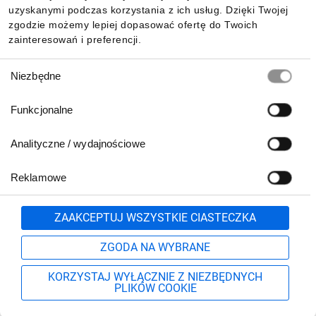
uzyskanymi podczas korzystania z ich usług. Dzięki Twojej
zgodzie możemy lepiej dopasować ofertę do Twoich
zainteresowań i preferencji.
Wybór
Niezbędne
zgody
Funkcjonalne
Analityczne / wydajnościowe
Reklamowe
Biuro Obsługi Klienta:
lub
801 500 700
71 37 61 600
Zgłoś
ZAAKCEPTUJ WSZYSTKIE CIASTECZKA
pn.-pt. 8:00-16:00
Formularz kontaktowy
ZGODA NA WYBRANE
KORZYSTAJ WYŁĄCZNIE Z NIEZBĘDNYCH
PLIKÓW COOKIE
Szukaj
Moje konto
Start
Więcej