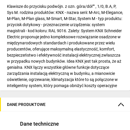
Klawisze do przycisku podwójn. z ozn. góra/dół"" , 1/0, B.A, P,
Sys M. rodzina produktów: KNX - nazwa serii: M-Arc, M-Elegance,
M-Plan, M-Plan glass, M-Smart, M-Star, System M - typ produktu:
przycisk dotykowy - przeznaczenie urządzenia: system
magistrali - kod koloru: RAL 9016. Zalety: System KNX Schneider
Electric proponuje jedno kompleksowe rozwiązanie osadzone w
międzynarodowych standardach i produkowane przez wielu
producentów, oferujące maksymalną elastyczność, komfort,
bezpieczeństwo i efektywność instalacji elektrycznej zwłaszcza
w przypadku nowych budynków. Idea KNX jest tak prosta, że aż
genialna. KNX łączy wszystkie główne funkcje dotyczące
zarządzania instalacją elektryczną w budynku, a mianowicie
oświetlenie, ogrzewanie, klimatyzacja które to są połączone w
inteligentny system, który pomaga obniżyć koszty operacyjne
wynikające w znacznej oszczędności energii. System KNX
zwiększa elastyczności instalacji i jej dostosowanie do
przyszłych, zmieniających się w czasie funkcji budynku....
DANE PRODUKTOWE
Zastosowanie: Rozwiązania KNX Schneider Electric są
adresowane do budynków komercyjnych, jak również wysokiej
klasy rezydencji:, Budynki biurowe, Budynki użyteczności
Dane techniczne
publicznej, Hotele, Szkoły, Szpitale, Sklepy i centra handlowe,