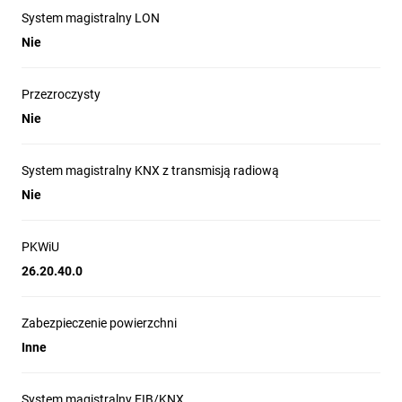
elektroinstalacyjnego., Do wszystkich rodzajów instalacji..
System magistralny LON
Zastosowanie: Rozwiązania Systemu M przygotowane są do
Nie
wszelkich możliwych rodzajów zastosowań, zarówno w
budownictwie mieszkaniowym, jak i usługowym, np. W hotelach,
biurach, szkołach....""
Przezroczysty
Nie
System magistralny KNX z transmisją radiową
Nie
PKWiU
26.20.40.0
Zabezpieczenie powierzchni
Inne
System magistralny EIB/KNX