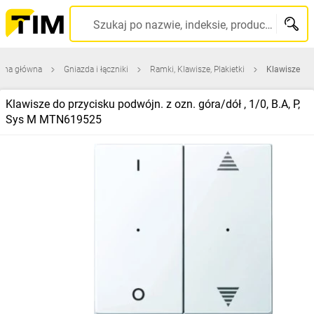
Szukaj po nazwie, indeksie, producencie, kodzie kreskowym...
rona główna
Gniazda i łączniki
Ramki, Klawisze, Plakietki
Klawisze
Klawisze do przycisku podwójn. z ozn. góra/dół , 1/0, B.A, P,
Sys M MTN619525