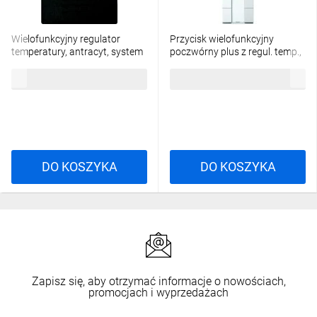
Wielofunkcyjny regulator
Przycisk wielofunkcyjny
temperatury, antracyt, system
poczwórny plus z regul. temp.,
M MTN6221-0414
B.P, P, Sys M MTN6214-0319
1069,49 zł
brutto
1888,05 zł
brutto
DO KOSZYKA
DO KOSZYKA
Zapisz się, aby otrzymać informacje o nowościach,
promocjach i wyprzedażach