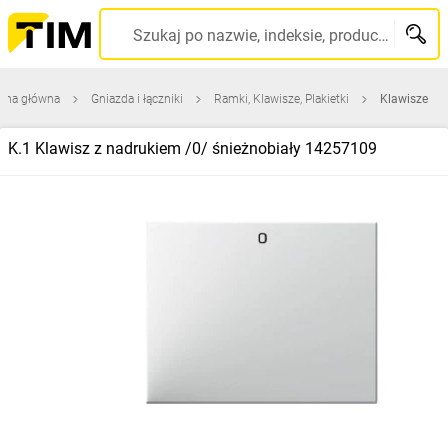
Szukaj po nazwie, indeksie, producencie, kodzie kreskowym...
rona główna
Gniazda i łączniki
Ramki, Klawisze, Plakietki
Klawisze
K.1 Klawisz z nadrukiem /0/ śnieżnobiały 14257109