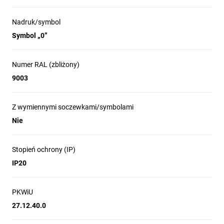
Nadruk/symbol
Symbol „0”
Numer RAL (zbliżony)
9003
Z wymiennymi soczewkami/symbolami
Nie
Stopień ochrony (IP)
IP20
PKWiU
27.12.40.0