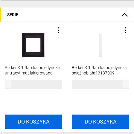
SERIE
Berker K.1 Ramka pojedyncza
Berker K.1 Ramka pojedyncza
antracyt mat lakierowana
śnieżnobiała13137009
13137006
32,47 zł
brutto
21,00 zł
brutto
DO KOSZYKA
DO KOSZYKA