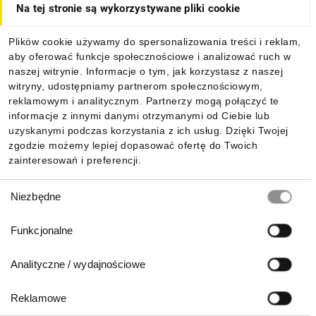
Na tej stronie są wykorzystywane pliki cookie
Dla kupujących
Plików cookie używamy do spersonalizowania treści i reklam,
aby oferować funkcje społecznościowe i analizować ruch w
Informacje
naszej witrynie. Informacje o tym, jak korzystasz z naszej
witryny, udostępniamy partnerom społecznościowym,
reklamowym i analitycznym. Partnerzy mogą połączyć te
Pobierz naszą aplikację mobilną:
informacje z innymi danymi otrzymanymi od Ciebie lub
uzyskanymi podczas korzystania z ich usług. Dzięki Twojej
zgodzie możemy lepiej dopasować ofertę do Twoich
zainteresowań i preferencji.
Wybór
Niezbędne
zgody
Funkcjonalne
Analityczne / wydajnościowe
Reklamowe
Biuro Obsługi Klienta: