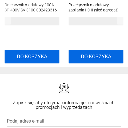
Rozłącznik modułowy 100A
Przełącznik modułowy
3P 400V SV 3100 002423316
zasilania I-0-II (sieć-agregat)
40A 4P SSQ440 002421445
72,90 zł
brutto
103,16 zł
brutto
DO KOSZYKA
DO KOSZYKA
Zapisz się, aby otrzymać informacje o nowościach,
promocjach i wyprzedażach
Podaj adres e-mail