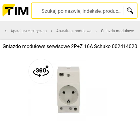
Szukaj po nazwie, indeksie, producencie, kodzie kreskowym...
a
Aparatura elektryczna
Aparatura modułowa
Gniazda modułowe
Gniazdo modułowe serwisowe 2P+Z 16A Schuko 002414020