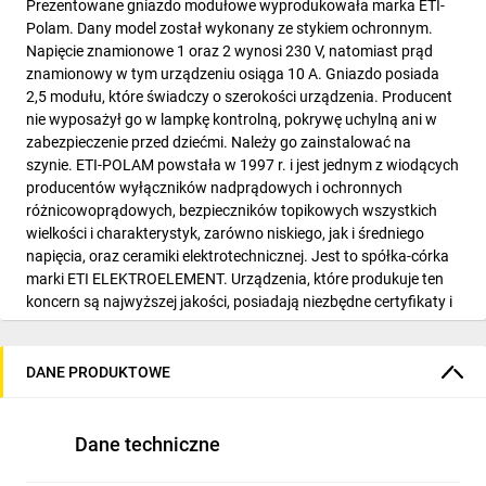
Prezentowane gniazdo modułowe wyprodukowała marka ETI-
Polam. Dany model został wykonany ze stykiem ochronnym.
Napięcie znamionowe 1 oraz 2 wynosi 230 V, natomiast prąd
znamionowy w tym urządzeniu osiąga 10 A. Gniazdo posiada
2,5 modułu, które świadczy o szerokości urządzenia. Producent
nie wyposażył go w lampkę kontrolną, pokrywę uchylną ani w
zabezpieczenie przed dziećmi. Należy go zainstalować na
szynie. ETI-POLAM powstała w 1997 r. i jest jednym z wiodących
producentów wyłączników nadprądowych i ochronnych
różnicowoprądowych, bezpieczników topikowych wszystkich
wielkości i charakterystyk, zarówno niskiego, jak i średniego
napięcia, oraz ceramiki elektrotechnicznej. Jest to spółka-córka
marki ETI ELEKTROELEMENT. Urządzenia, które produkuje ten
koncern są najwyższej jakości, posiadają niezbędne certyfikaty i
atesty, które pozwalają pracować aparaturze w różnych,
czasem najcięższych warunkach. Firma z roku na rok zwiększa
zakres swoich możliwości.
DANE PRODUKTOWE
Dane techniczne