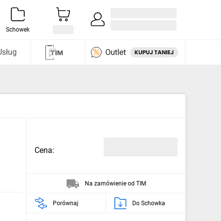
Zaloguj się / Załóż konto
i odkryj
Schowek
Usług
Cena:
Na zamówienie od TIM
Porównaj
Do Schowka