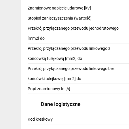
IT, GSM
Znamionowe napięcie udarowe [kV]
Odzież ochronna i BHP
Stopień zanieczyszczenia (wartość)
Inne
Przekrój przyłączanego przewodu jednodrutowego
[mm2] do
Budowa i Remont
Przekrój przyłączanego przewodu linkowego z
Elektronika
końcówką tulejkową [mm2] do
Smart home
Przekrój przyłączanego przewodu linkowego bez
Elektromobilność
końcówki tulejkowej [mm2] do
Telewizja naziemna i satelitarna
Prąd znamionowy In [A]
Wentylacja i rekuperacja
Dane logistyczne
Kod kreskowy