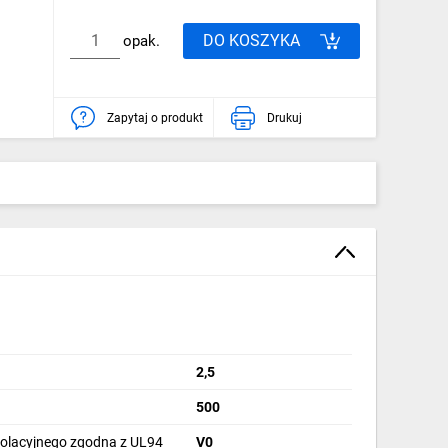
DO KOSZYKA
opak.
Zapytaj o produkt
Drukuj
2,5
1
500
izolacyjnego zgodna z UL94
V0