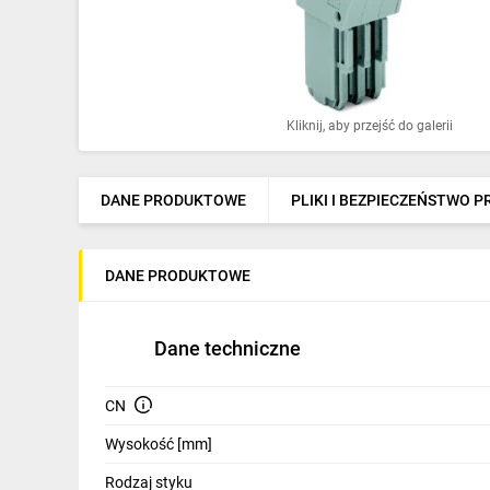
Ochrona odgromowa
Pompy ciepła
Osprzęt łączeniowy
Kliknij, aby przejść do galerii
Ogrzewanie
Elektronarzędzia i mierniki
DANE PRODUKTOWE
PLIKI I BEZPIECZEŃSTWO 
Domofony i dzwonki
DANE PRODUKTOWE
Alarmy, monitoring, komunikacja
Napędy elektryczne
Dane techniczne
Pneumatyka
CN
Dom i ogród
Wysokość [mm]
Klimatyzacja
Rodzaj styku