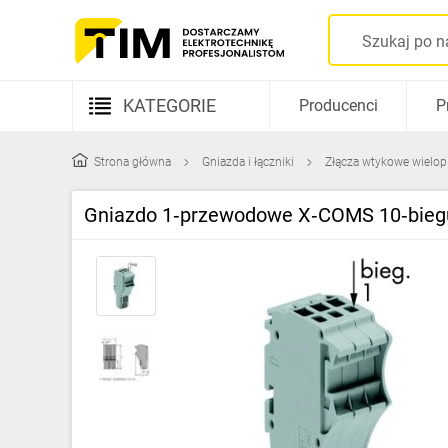
KATEGORIE
Producenci
P
Aparatura elektryczna
Strona główna
Gniazda i łączniki
Złącza wtykowe wielo
Kable i przewody
Gniazdo 1‑przewodowe X‑COMS 10‑biegu
Rozdzielnice i obudowy
Elementy prowadzenia kabli
Fotowoltaika
Gniazda i łączniki
Źródła światła
Oprawy oświetleniowe