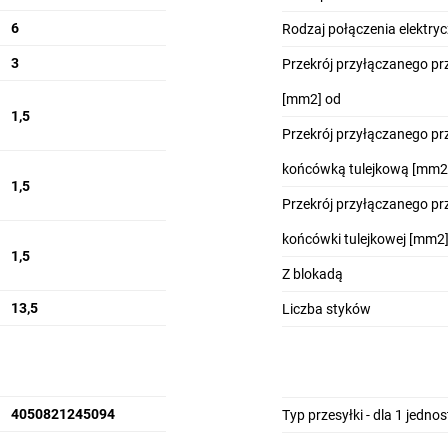
6
Rodzaj połączenia elektry
3
Przekrój przyłączanego p
[mm2] od
1,5
Przekrój przyłączanego p
końcówką tulejkową [mm2
1,5
Przekrój przyłączanego p
końcówki tulejkowej [mm2]
1,5
Z blokadą
13,5
Liczba styków
4050821245094
Typ przesyłki - dla 1 jedno