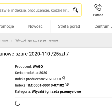
Szukaj po nazwie, indeksie, producencie, kodzie kreskowym...
Pomoc
romocje
Nowości
Strefa porad
Centrum 
pinowe
Wtyczki i gniazda przemysłowe
nowe szare 2020‑110 /25szt./
Producent:
WAGO
Seria produktu:
2020
Indeks producenta:
2020-110
Indeks TIM:
0001-00010-07182
Kategoria:
Wtyczki i gniazda przemysłowe