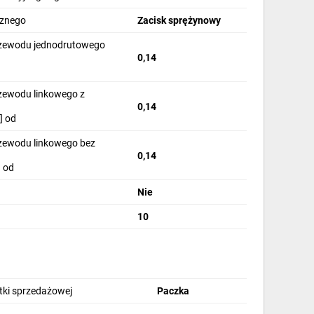
cznego
Zacisk sprężynowy
rzewodu jednodrutowego
0,14
rzewodu linkowego z
0,14
] od
rzewodu linkowego bez
0,14
 od
Nie
10
stki sprzedażowej
Paczka