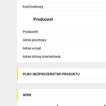
IT, GSM
Kod kreskowy
Odzież ochronna i BHP
Producent
Inne
Producent
Budowa i Remont
Adres pocztowy
Elektronika
Adres e-mail
Smart home
Adres strony internetowej
Elektromobilność
Telewizja naziemna i satelitarna
PLIKI I BEZPIECZEŃSTWO PRODUKTU
Wentylacja i rekuperacja
SERIE