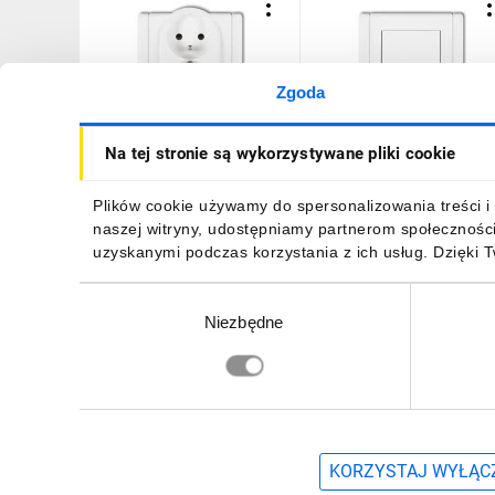
Zgoda
FLEXI Gniazdo podwójne
FLEXI Łącznik
Na tej stronie są wykorzystywane pliki cookie
z/u biały FGP-2zp
jednobiegunowy biały
FWP-1
22,53 zł
brutto
19,24 zł
brutto
Plików cookie używamy do spersonalizowania treści i 
naszej witryny, udostępniamy partnerom społecznośc
uzyskanymi podczas korzystania z ich usług. Dzięki 
Wybór
Niezbędne
zgody
DO KOSZYKA
DO KOSZYKA
Zapisz się, aby otrzymać informacje o no
KORZYSTAJ WYŁĄCZ