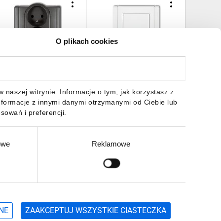
O plikach cookies
LEXI Gniazdo podwójne
FLEXI Łącznik schodowy
FLEXI Gn
/u grafitowy 11FGP-2zp
biały FWP-3
bryzgosz
biała) b
9,80 zł
brutto
22,12 zł
brutto
28,07 z
naszej witrynie. Informacje o tym, jak korzystasz z
nformacje z innymi danymi otrzymanymi od Ciebie lub
sowań i preferencji.
owe
Reklamowe
DO KOSZYKA
DO KOSZYKA
DO
Zgłoś
ZAPISZ SIĘ
NE
ZAAKCEPTUJ WSZYSTKIE CIASTECZKA