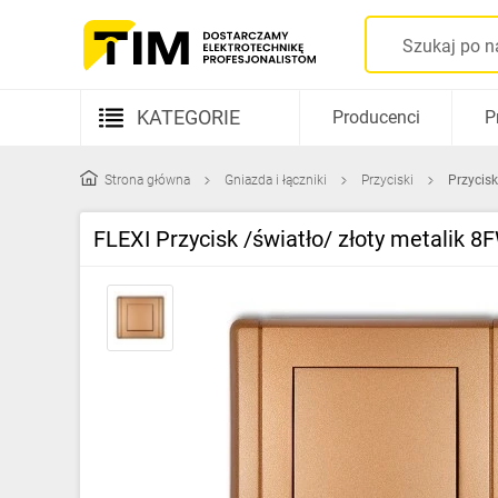
KATEGORIE
Producenci
P
Aparatura elektryczna
Strona główna
Gniazda i łączniki
Przyciski
Przycisk
Kable i przewody
FLEXI Przycisk /światło/ złoty metalik 
Rozdzielnice i obudowy
Elementy prowadzenia kabli
Fotowoltaika
Gniazda i łączniki
Źródła światła
Oprawy oświetleniowe