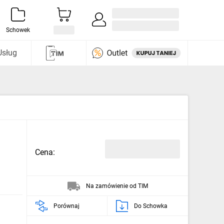
Zaloguj się / Załóż konto
i odkryj
Schowek
Usług
Cena:
Na zamówienie od TIM
Porównaj
Do Schowka