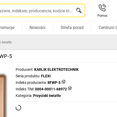
Szukaj po nazwie, indeksie, producencie, kodzie kreskowym...
Pomoc
romocje
Nowości
Strefa porad
Centrum 
i światło
8FWP‑5
Producent:
KARLIK ELEKTROTECHNIK
Seria produktu:
FLEXI
Indeks producenta:
8FWP-5
Indeks TIM:
0004-00011-68972
Kategoria:
Przyciski światło