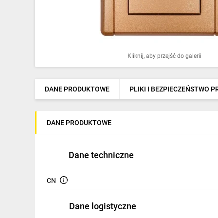
Ochrona odgromowa
Pompy ciepła
Osprzęt łączeniowy
Kliknij, aby przejść do galerii
Ogrzewanie
Elektronarzędzia i mierniki
DANE PRODUKTOWE
PLIKI I BEZPIECZEŃSTWO 
Domofony i dzwonki
DANE PRODUKTOWE
Alarmy, monitoring, komunikacja
Napędy elektryczne
Dane techniczne
Pneumatyka
CN
Dom i ogród
Dane logistyczne
Klimatyzacja