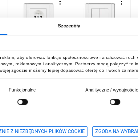
Szczegóły
FLEXI Gniazdo pojedyncze
FLEXI Łącznik
F
z/u 2P+Z biały FGP-1zp
świecznikowy biały FWP-2
z
19,82 zł
brutto
22,12 zł
brutto
2
reklam, aby oferować funkcje społecznościowe i analizować ruch w 
iowym, reklamowym i analitycznym. Partnerzy mogą połączyć te i
Twojej zgodzie możemy lepiej dopasować ofertę do Twoich zaintere
Funkcjonalne
Analityczne / wydajności
DO KOSZYKA
DO KOSZYKA
Podaj adres e-mail
wościach, promocjach i wyprzedażach
NIE Z NIEZBĘDNYCH PLIKÓW COOKIE
ZGODA NA WYBRA