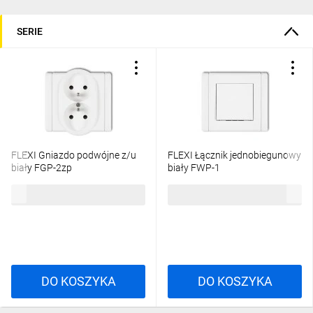
SERIE
FLEXI Gniazdo podwójne z/u
FLEXI Łącznik jednobiegunowy
biały FGP-2zp
biały FWP-1
22,53 zł
brutto
19,24 zł
brutto
DO KOSZYKA
DO KOSZYKA