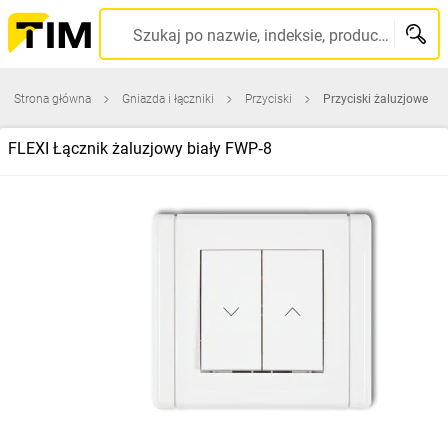
Szukaj po nazwie, indeksie, producencie, kodzie kreskowym...
Strona główna
Gniazda i łączniki
Przyciski
Przyciski żaluzjowe
FLEXI Łącznik żaluzjowy biały FWP‑8