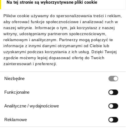
Na tej stronie są wykorzystywane pliki cookie
Dla kupujących
Plików cookie używamy do spersonalizowania treści i reklam,
aby oferować funkcje społecznościowe i analizować ruch w
Informacje
naszej witrynie. Informacje o tym, jak korzystasz z naszej
witryny, udostępniamy partnerom społecznościowym,
reklamowym i analitycznym. Partnerzy mogą połączyć te
Pobierz naszą aplikację mobilną:
informacje z innymi danymi otrzymanymi od Ciebie lub
uzyskanymi podczas korzystania z ich usług. Dzięki Twojej
zgodzie możemy lepiej dopasować ofertę do Twoich
zainteresowań i preferencji.
Wybór
Niezbędne
zgody
Funkcjonalne
Analityczne / wydajnościowe
Reklamowe
Biuro Obsługi Klienta: