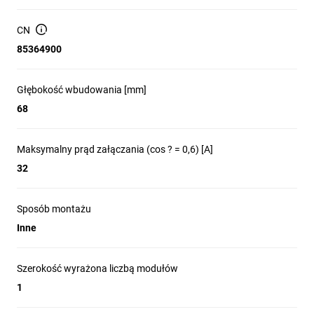
prądów znamionowych 16 i 32A. Dzięki łączonym akcesoriom
główne moduły mogą być używane w prawie wszystkich
CN
zastosowaniach rynkowych.
85364900
Głębokość wbudowania [mm]
68
Maksymalny prąd załączania (cos ? = 0,6) [A]
32
Sposób montażu
Inne
Szerokość wyrażona liczbą modułów
1