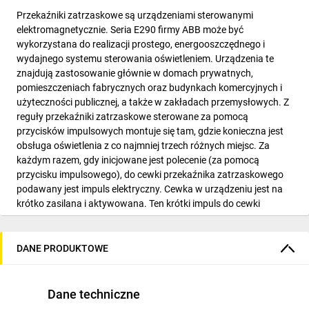
Przekaźniki zatrzaskowe są urządzeniami sterowanymi
elektromagnetycznie. Seria E290 firmy ABB może być
wykorzystana do realizacji prostego, energooszczędnego i
wydajnego systemu sterowania oświetleniem. Urządzenia te
znajdują zastosowanie głównie w domach prywatnych,
pomieszczeniach fabrycznych oraz budynkach komercyjnych i
użyteczności publicznej, a także w zakładach przemysłowych. Z
reguły przekaźniki zatrzaskowe sterowane za pomocą
przycisków impulsowych montuje się tam, gdzie konieczna jest
obsługa oświetlenia z co najmniej trzech różnych miejsc. Za
każdym razem, gdy inicjowane jest polecenie (za pomocą
przycisku impulsowego), do cewki przekaźnika zatrzaskowego
podawany jest impuls elektryczny. Cewka w urządzeniu jest na
krótko zasilana i aktywowana. Ten krótki impuls do cewki
prowadzi do mechanicznego zatrzasku wewnętrznych styków
głównych. Wewnętrzny mechanizm przełączający umożliwia
nam uzyskanie bezpiecznej i niezawodnej blokady (w taki sam
DANE PRODUKTOWE
sposób jak długopis). Każdy impuls wysyłany do układu cewki
magnetycznej przełącza urządzenie do poprzedniej pozycji, w
której jest utrzymywane mechanicznie do momentu odebrania
Dane techniczne
kolejnego impulsu sterującego. Urządzenia przystosowane są do