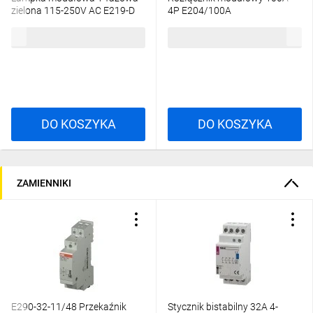
zielona 115-250V AC E219-D
4P E204/100A
2CCA703402R0001
2CDE284001R0100
35,94 zł
brutto
131,18 zł
brutto
DO KOSZYKA
DO KOSZYKA
ZAMIENNIKI
E290-32-11/48 Przekaźnik
Stycznik bistabilny 32A 4-