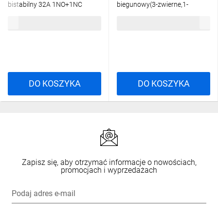
bistabilny 32A 1NO+1NC
biegunowy(3-zwierne,1-
2TAZ322000R2033
rozwierny), 2-modułowy
652,72 zł
brutto
205,20 zł
brutto
RBS432-31-24V AC
002464153
DO KOSZYKA
DO KOSZYKA
Zapisz się, aby otrzymać informacje o nowościach,
promocjach i wyprzedażach
Podaj adres e-mail