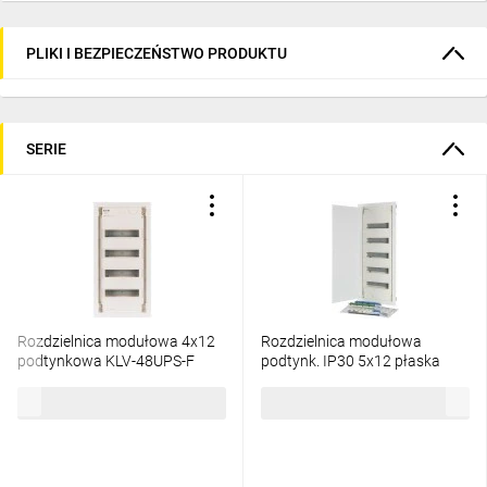
PLIKI I BEZPIECZEŃSTWO PRODUKTU
SERIE
Rozdzielnica modułowa 4x12
Rozdzielnica modułowa
podtynkowa KLV-48UPS-F
podtynk. IP30 5x12 płaska
178820
KLV-60UPS-F 302414
421,31 zł
brutto
562,50 zł
brutto