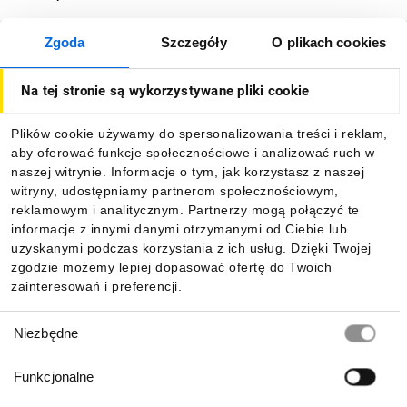
Zgoda
Szczegóły
O plikach cookies
O firmie
Na tej stronie są wykorzystywane pliki cookie
Dla kupujących
Plików cookie używamy do spersonalizowania treści i reklam,
aby oferować funkcje społecznościowe i analizować ruch w
Informacje
naszej witrynie. Informacje o tym, jak korzystasz z naszej
witryny, udostępniamy partnerom społecznościowym,
reklamowym i analitycznym. Partnerzy mogą połączyć te
Pobierz naszą aplikację mobilną:
informacje z innymi danymi otrzymanymi od Ciebie lub
uzyskanymi podczas korzystania z ich usług. Dzięki Twojej
zgodzie możemy lepiej dopasować ofertę do Twoich
zainteresowań i preferencji.
Wybór
Niezbędne
zgody
Funkcjonalne