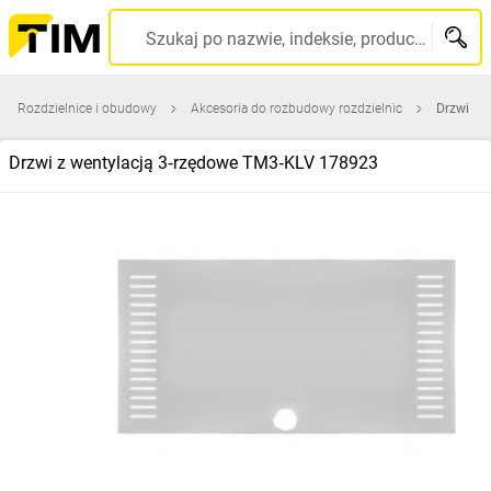
Szukaj po nazwie, indeksie, producencie, kodzie kreskowym...
Rozdzielnice i obudowy
Akcesoria do rozbudowy rozdzielnic
Drzwi
Drzwi z wentylacją 3‑rzędowe TM3‑KLV 178923