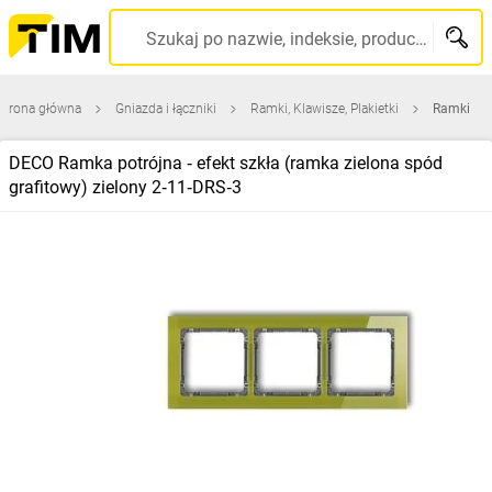
Szukaj po nazwie, indeksie, producencie, kodzie kreskowym...
Strona główna
Gniazda i łączniki
Ramki, Klawisze, Plakietki
Ramki
DECO Ramka potrójna ‑ efekt szkła (ramka zielona spód
grafitowy) zielony 2‑11‑DRS‑3