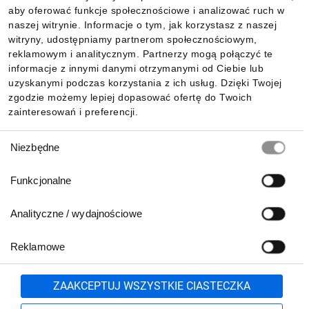
aby oferować funkcje społecznościowe i analizować ruch w
Informacje
naszej witrynie. Informacje o tym, jak korzystasz z naszej
witryny, udostępniamy partnerom społecznościowym,
reklamowym i analitycznym. Partnerzy mogą połączyć te
Pobierz naszą aplikację mobilną:
informacje z innymi danymi otrzymanymi od Ciebie lub
uzyskanymi podczas korzystania z ich usług. Dzięki Twojej
zgodzie możemy lepiej dopasować ofertę do Twoich
zainteresowań i preferencji.
Wybór
Niezbędne
zgody
Funkcjonalne
Analityczne / wydajnościowe
Reklamowe
Biuro Obsługi Klienta:
lub
801 500 700
71 37 61 600
Zgłoś
ZAAKCEPTUJ WSZYSTKIE CIASTECZKA
pn.-pt. 8:00-16:00