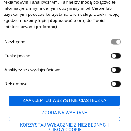
reklamowym i analitycznym. Partnerzy mogą połączyć te
Pobierz naszą aplikację mobilną:
informacje z innymi danymi otrzymanymi od Ciebie lub
uzyskanymi podczas korzystania z ich usług. Dzięki Twojej
zgodzie możemy lepiej dopasować ofertę do Twoich
zainteresowań i preferencji.
Wybór
Niezbędne
zgody
Funkcjonalne
Analityczne / wydajnościowe
Reklamowe
Biuro Obsługi Klienta:
lub
801 500 700
71 37 61 600
Zgłoś
ZAAKCEPTUJ WSZYSTKIE CIASTECZKA
pn.-pt. 8:00-16:00
Formularz kontaktowy
ZGODA NA WYBRANE
KORZYSTAJ WYŁĄCZNIE Z NIEZBĘDNYCH
PLIKÓW COOKIE