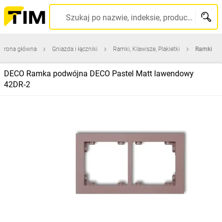
Szukaj po nazwie, indeksie, producencie, kodzie kreskowym...
Strona główna
Gniazda i łączniki
Ramki, Klawisze, Plakietki
Ramki
DECO Ramka podwójna DECO Pastel Matt lawendowy
42DR‑2