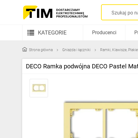
KATEGORIE
Producenci
P
Aparatura elektryczna
Strona główna
Gniazda i łączniki
Ramki, Klawisze, Plakie
Kable i przewody
DECO Ramka podwójna DECO Pastel Mat
Rozdzielnice i obudowy
Elementy prowadzenia kabli
Fotowoltaika
Gniazda i łączniki
Źródła światła
Oprawy oświetleniowe