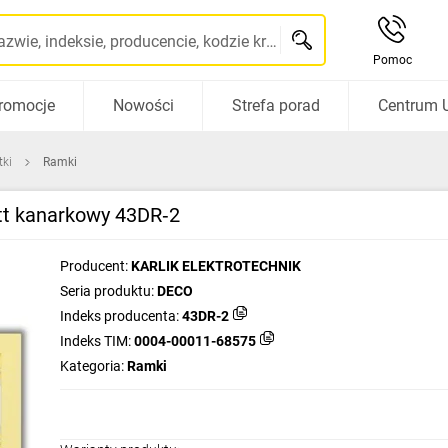
Szukaj po nazwie, indeksie, producencie, kodzie kreskowym...
Pomoc
romocje
Nowości
Strefa porad
Centrum 
tki
Ramki
t kanarkowy 43DR‑2
Producent:
KARLIK ELEKTROTECHNIK
Seria produktu:
DECO
Indeks producenta:
43DR-2
Indeks TIM:
0004-00011-68575
Kategoria:
Ramki