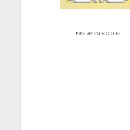
Ochrona odgromowa
Pompy ciepła
Osprzęt łączeniowy
Kliknij, aby przejść do galerii
Ogrzewanie
Elektronarzędzia i mierniki
Domofony i dzwonki
Alarmy, monitoring, komunikacja
Napędy elektryczne
Pneumatyka
Dom i ogród
Klimatyzacja