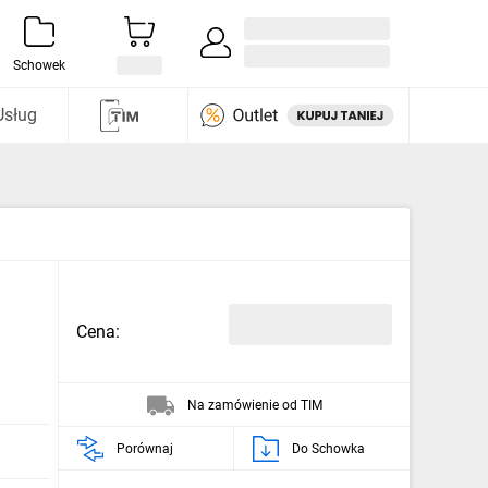
Zaloguj się / Załóż konto
i odkryj
Schowek
Usług
Cena:
Na zamówienie od TIM
Porównaj
Do Schowka