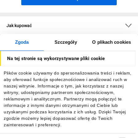
Jak kupować
Zgoda
Szczegóły
O plikach cookies
O firmie
Na tej stronie są wykorzystywane pliki cookie
Dla kupujących
Plików cookie używamy do spersonalizowania treści i reklam,
aby oferować funkcje społecznościowe i analizować ruch w
Informacje
naszej witrynie. Informacje o tym, jak korzystasz z naszej
witryny, udostępniamy partnerom społecznościowym,
reklamowym i analitycznym. Partnerzy mogą połączyć te
Pobierz naszą aplikację mobilną:
informacje z innymi danymi otrzymanymi od Ciebie lub
uzyskanymi podczas korzystania z ich usług. Dzięki Twojej
zgodzie możemy lepiej dopasować ofertę do Twoich
zainteresowań i preferencji.
Wybór