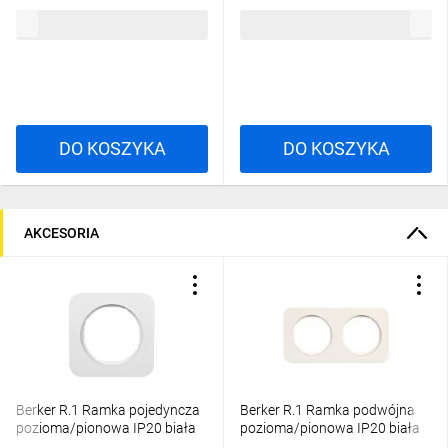
czołowych przezroczysty
16652089
26,63 zł
brutto
47,82 zł
brutto
10107600
DO KOSZYKA
DO KOSZYKA
AKCESORIA
Berker R.1 Ramka pojedyncza
Berker R.1 Ramka podwójna
pozioma/pionowa IP20 biała
pozioma/pionowa IP20 biała
10112189
10122189