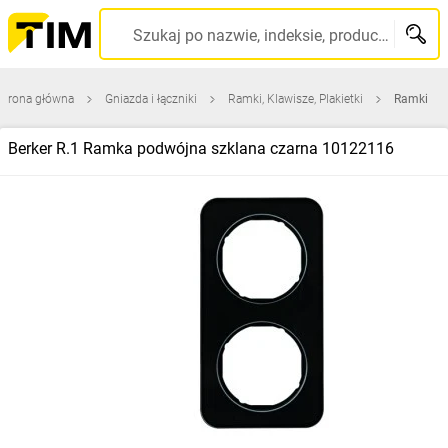
Szukaj po nazwie, indeksie, producencie, kodzie kreskowym...
Strona główna
Gniazda i łączniki
Ramki, Klawisze, Plakietki
Ramki
Berker R.1 Ramka podwójna szklana czarna 10122116