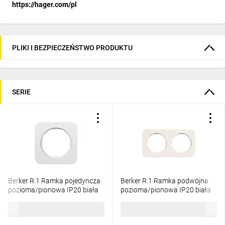
https://hager.com/pl
PLIKI I BEZPIECZEŃSTWO PRODUKTU
SERIE
Berker R.1 Ramka pojedyncza
Berker R.1 Ramka podwójna
pozioma/pionowa IP20 biała
pozioma/pionowa IP20 biała
10112189
10122189
22,08 zł
brutto
36,64 zł
brutto