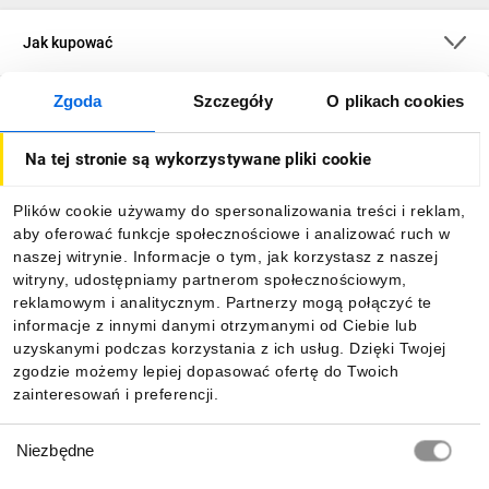
Jak kupować
Zgoda
Szczegóły
O plikach cookies
O firmie
Na tej stronie są wykorzystywane pliki cookie
Dla kupujących
Plików cookie używamy do spersonalizowania treści i reklam,
aby oferować funkcje społecznościowe i analizować ruch w
Informacje
naszej witrynie. Informacje o tym, jak korzystasz z naszej
witryny, udostępniamy partnerom społecznościowym,
reklamowym i analitycznym. Partnerzy mogą połączyć te
Pobierz naszą aplikację mobilną:
informacje z innymi danymi otrzymanymi od Ciebie lub
uzyskanymi podczas korzystania z ich usług. Dzięki Twojej
zgodzie możemy lepiej dopasować ofertę do Twoich
zainteresowań i preferencji.
Wybór
Niezbędne
zgody