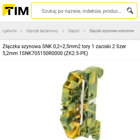
Szukaj po nazwie, indeksie, producencie, kodzie kreskowym...
na główna
Osprzęt łączeniowy
Złączki
Złączki szynowe ochronne
Złączka szynowa SNK 0,2÷2,5mm2 tory 1 zaciski 2 Szer
5,2mm 1SNK705150R0000 (ZK2.5‑PE)