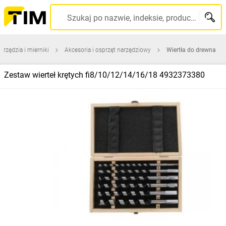
Szukaj po nazwie, indeksie, producencie, kodzie kreskowym...
arzędzia i mierniki
Akcesoria i osprzęt narzędziowy
Wiertła do drewna
Zestaw wierteł krętych fi8/10/12/14/16/18 4932373380