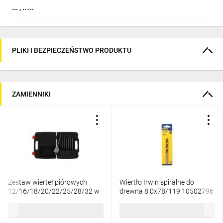
... , .. ...
PLIKI I BEZPIECZEŃSTWO PRODUKTU
ZAMIENNIKI
Zestaw wierteł piórowych
Wiertło Irwin spiralne do
12/16/18/20/22/25/28/32 w
drewna 8.0x78/119 10502796
skrzynce 4932352504
176,44 zł
brutto
19,32 zł
brutto