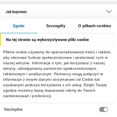
Jak kupować
Zgoda
Szczegóły
O plikach cookies
O firmie
Na tej stronie są wykorzystywane pliki cookie
Dla kupujących
Plików cookie używamy do spersonalizowania treści i reklam,
aby oferować funkcje społecznościowe i analizować ruch w
Informacje
naszej witrynie. Informacje o tym, jak korzystasz z naszej
witryny, udostępniamy partnerom społecznościowym,
reklamowym i analitycznym. Partnerzy mogą połączyć te
Pobierz naszą aplikację mobilną:
informacje z innymi danymi otrzymanymi od Ciebie lub
uzyskanymi podczas korzystania z ich usług. Dzięki Twojej
zgodzie możemy lepiej dopasować ofertę do Twoich
zainteresowań i preferencji.
Wybór
Niezbędne
zgody