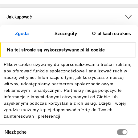
Jak kupować
Zgoda
Szczegóły
O plikach cookies
O firmie
Na tej stronie są wykorzystywane pliki cookie
Dla kupujących
Plików cookie używamy do spersonalizowania treści i reklam,
aby oferować funkcje społecznościowe i analizować ruch w
Informacje
naszej witrynie. Informacje o tym, jak korzystasz z naszej
witryny, udostępniamy partnerom społecznościowym,
reklamowym i analitycznym. Partnerzy mogą połączyć te
Pobierz naszą aplikację mobilną:
informacje z innymi danymi otrzymanymi od Ciebie lub
uzyskanymi podczas korzystania z ich usług. Dzięki Twojej
zgodzie możemy lepiej dopasować ofertę do Twoich
zainteresowań i preferencji.
Wybór
Niezbędne
zgody