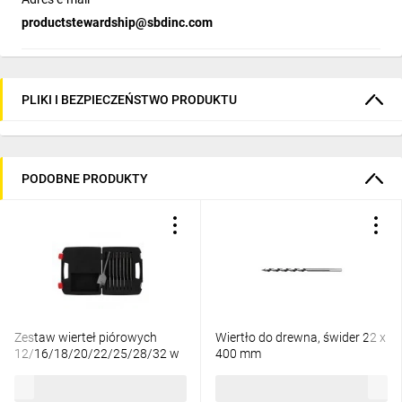
productstewardship@sbdinc.com
PLIKI I BEZPIECZEŃSTWO PRODUKTU
PODOBNE PRODUKTY
Zestaw wierteł piórowych
Wiertło do drewna, świder 22 x
12/16/18/20/22/25/28/32 w
400 mm
skrzynce 4932352504
176,44 zł
brutto
43,39 zł
brutto