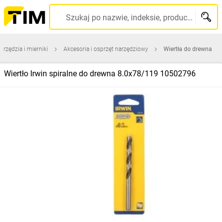
Szukaj po nazwie, indeksie, producencie, kodzie kreskowym...
arzędzia i mierniki
Akcesoria i osprzęt narzędziowy
Wiertła do drewna
Wiertło Irwin spiralne do drewna 8.0x78/119 10502796