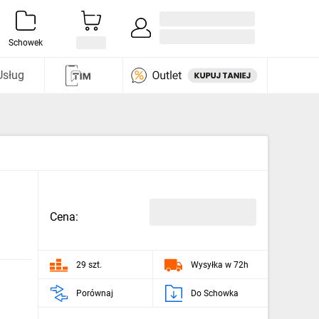
Zaloguj się / Załóż konto
i odkryj
Schowek
Usług
Cena:
29 szt.
Wysyłka w 72h
Porównaj
Do Schowka