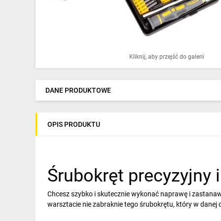
Ochrona odgromowa
Pompy ciepła
Osprzęt łączeniowy
Kliknij, aby przejść do galerii
Ogrzewanie
Elektronarzędzia i mierniki
DANE PRODUKTOWE
Domofony i dzwonki
OPIS PRODUKTU
Alarmy, monitoring, komunikacja
Napędy elektryczne
Pneumatyka
Śrubokręt precyzyjny i
Dom i ogród
Chcesz szybko i skutecznie wykonać naprawę i zastanawi
warsztacie nie zabraknie tego śrubokrętu, który w danej ch
Klimatyzacja