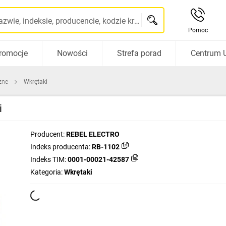
Szukaj po nazwie, indeksie, producencie, kodzie kreskowym...
Pomoc
romocje
Nowości
Strefa porad
Centrum 
zne
Wkrętaki
i
Producent:
REBEL ELECTRO
Indeks producenta:
RB-1102
Indeks TIM:
0001-00021-42587
Kategoria:
Wkrętaki