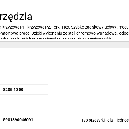
arzędzia
kie, krzyżowe PH, krzyżowe PZ, Torx i Hex. Szybko zaciskowy uchwyt m
fortową pracę. Dzięki wykonaniu ze stali chromowo-wanadowej, odporne
ebel Tools i rób bez ograniczeń to, co sprawia Ci przyjemność!
8205 40 00
5901890046091
Typ przesyłki - dla 1 jedno