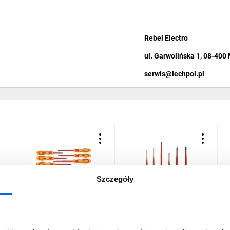
Rebel Electro
ul. Garwolińska 1, 08-400
serwis@lechpol.pl
Szczegóły
Zestaw wkrętaków 1000V,
Wiha zestaw wkrętaków
W
9 szt. 04-143
izolowanych 1000V
d
SoftFinish Electric SlimFix