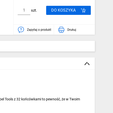
DO KOSZYKA
szt.
Zapytaj o produkt
Drukuj
Rebel Tools z 32 końcówkami to pewność, że w Twoim