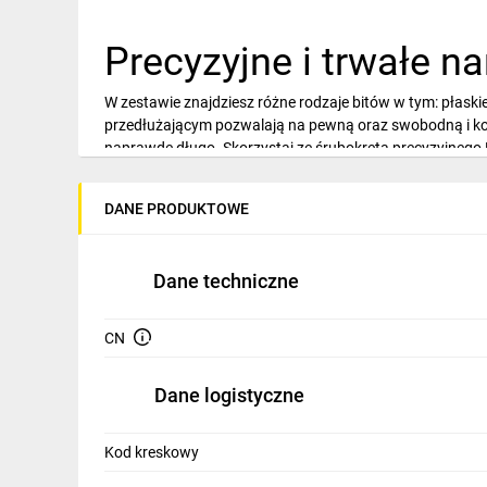
IT, GSM
Precyzyjne i trwałe n
Odzież ochronna i BHP
Inne
W zestawie znajdziesz różne rodzaje bitów w tym: płas
przedłużającym pozwalają na pewną oraz swobodną i kom
Budowa i Remont
naprawdę długo. Skorzystaj ze śrubokręta precyzyjnego R
Elektronika
DANE PRODUKTOWE
Smart home
Elektromobilność
Dane techniczne
Energetyka wiatrowa
CN
Telewizja naziemna i satelitarna
Dane logistyczne
Wentylacja i rekuperacja
Kod kreskowy