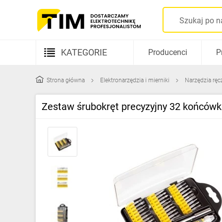
KATEGORIE
Producenci
P
Aparatura elektryczna
Strona główna
Elektronarzędzia i mierniki
Narzędzia ręc
Kable i przewody
Zestaw śrubokręt precyzyjny 32 końcówk
Rozdzielnice i obudowy
Elementy prowadzenia kabli
Fotowoltaika
Gniazda i łączniki
Źródła światła
Oprawy oświetleniowe