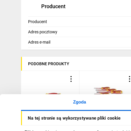
Producent
Producent
Adres pocztowy
Adres e-mail
PODOBNE PRODUKTY
Zgoda
Izolowany wkrętak z
Zestaw wkrętaków
Na tej stronie są wykorzystywane pliki cookie
magazynkiem 4 bitów
izolowanych dla elektryka
PocketMax electric IEC
1000V stal S2 HT1S996