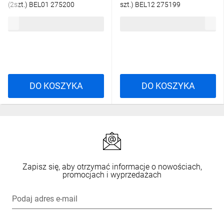
(2szt.) BEL01 275200
szt.) BEL12 275199
49,69 zł
brutto
28,46 zł
brutto
DO KOSZYKA
DO KOSZYKA
Zapisz się, aby otrzymać informacje o nowościach,
promocjach i wyprzedażach
Podaj adres e-mail