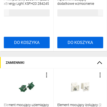
xEnergy Light XSFH20 284245
dodatkowe wzmocnienie
XVTL-BRA/M 115134
1211,80 zł
brutto
66,38 zł
brutto
DO KOSZYKA
DO KOSZYKA
ZAMIENNIKI
Element mocujący uziemiający
Element mocujący izolujący (2