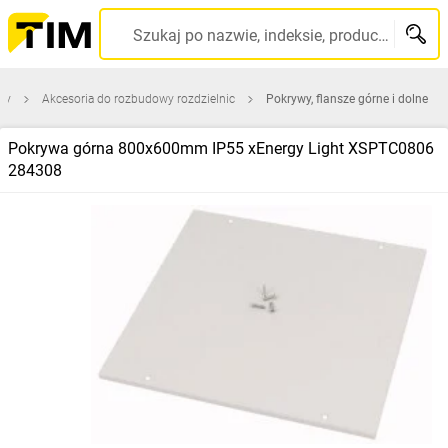
Szukaj po nazwie, indeksie, producencie, kodzie kreskowym...
wy
Akcesoria do rozbudowy rozdzielnic
Pokrywy, flansze górne i dolne
Pokrywa górna 800x600mm IP55 xEnergy Light XSPTC0806
284308