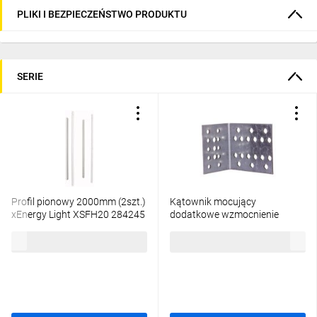
PLIKI I BEZPIECZEŃSTWO PRODUKTU
SERIE
Profil pionowy 2000mm (2szt.)
Kątownik mocujący
xEnergy Light XSFH20 284245
dodatkowe wzmocnienie
XVTL-BRA/M 115134
1211,80 zł
brutto
66,38 zł
brutto