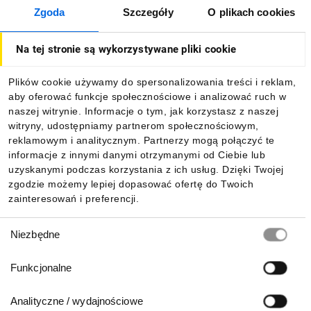
Zgoda
Szczegóły
O plikach cookies
O firmie
Na tej stronie są wykorzystywane pliki cookie
Dla kupujących
Plików cookie używamy do spersonalizowania treści i reklam,
aby oferować funkcje społecznościowe i analizować ruch w
Informacje
naszej witrynie. Informacje o tym, jak korzystasz z naszej
witryny, udostępniamy partnerom społecznościowym,
reklamowym i analitycznym. Partnerzy mogą połączyć te
Pobierz naszą aplikację mobilną:
informacje z innymi danymi otrzymanymi od Ciebie lub
uzyskanymi podczas korzystania z ich usług. Dzięki Twojej
zgodzie możemy lepiej dopasować ofertę do Twoich
zainteresowań i preferencji.
Wybór
Niezbędne
zgody
Funkcjonalne
Analityczne / wydajnościowe