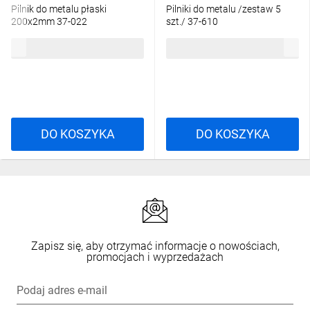
Pilnik do metalu płaski
Pilniki do metalu /zestaw 5
200x2mm 37-022
szt./ 37-610
18,43 zł
brutto
77,03 zł
brutto
DO KOSZYKA
DO KOSZYKA
Zapisz się, aby otrzymać informacje o nowościach,
promocjach i wyprzedażach
Podaj adres e-mail