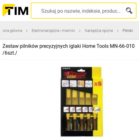
Szukaj po nazwie, indeksie, producencie, kodzie kreskowym...
trona główna
Elektronarzędzia i mierniki
Narzędzia ręczne
Pilniki
Zestaw pilników precyzyjnych iglaki Home Tools MN‑66‑010
/6szt./