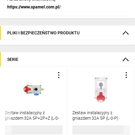
https://www.spamel.com.pl/
PLIKI I BEZPIECZEŃSTWO PRODUKTU
SERIE
Zestaw instalacyjny z
Zestaw instalacyjny z
gniazdem 32A 5P+2P+Z (L-0-
gniazdem 32A 5P (L-0-P)
P) czerwony ZI05R461
czerwony ZI02R461
286,43 zł
brutto
218,88 zł
brutto