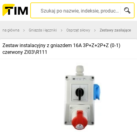
Szukaj po nazwie, indeksie, producencie, kodzie kreskowym...
rona główna
Gniazda i łączniki
Osprzęt siłowy
Zestawy zasilające
Zestaw instalacyjny z gniazdem 16A 3P+Z+2P+Z (0‑1)
czerwony ZI03\R111