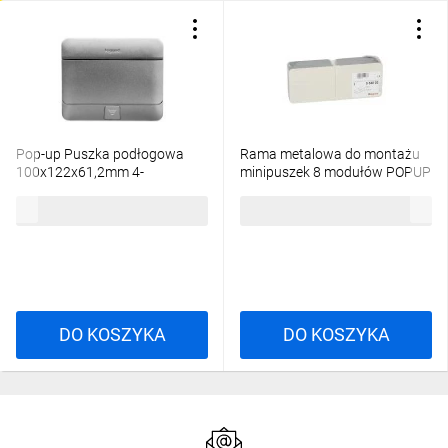
Pop-up Puszka podłogowa
Rama metalowa do montażu
100x122x61,2mm 4-
minipuszek 8 modułów POPUP
modułowa aluminium 054011
054003
221,20 zł
brutto
50,17 zł
brutto
DO KOSZYKA
DO KOSZYKA