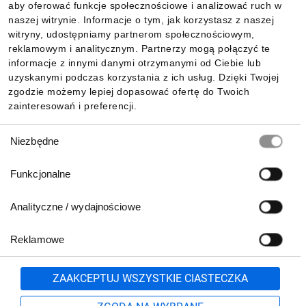
aby oferować funkcje społecznościowe i analizować ruch w
Informacje
naszej witrynie. Informacje o tym, jak korzystasz z naszej
witryny, udostępniamy partnerom społecznościowym,
reklamowym i analitycznym. Partnerzy mogą połączyć te
Pobierz naszą aplikację mobilną:
informacje z innymi danymi otrzymanymi od Ciebie lub
uzyskanymi podczas korzystania z ich usług. Dzięki Twojej
zgodzie możemy lepiej dopasować ofertę do Twoich
zainteresowań i preferencji.
Wybór
Niezbędne
zgody
Funkcjonalne
Analityczne / wydajnościowe
Reklamowe
Biuro Obsługi Klienta:
lub
801 500 700
71 37 61 600
Zgłoś
ZAAKCEPTUJ WSZYSTKIE CIASTECZKA
pn.-pt. 8:00-16:00
Formularz kontaktowy