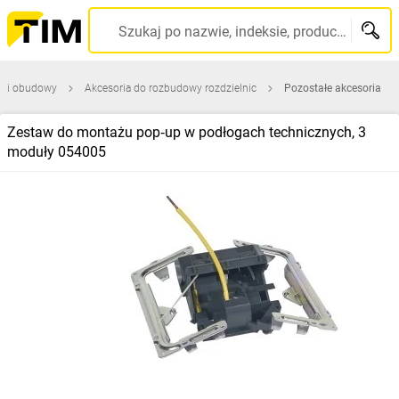
Szukaj po nazwie, indeksie, producencie, kodzie kreskowym...
ce i obudowy
Akcesoria do rozbudowy rozdzielnic
Pozostałe akcesoria
Zestaw do montażu pop‑up w podłogach technicznych, 3
moduły 054005