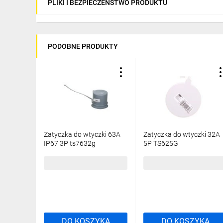
PLIKI I BEZPIECZEŃSTWO PRODUKTU
PODOBNE PRODUKTY
Zatyczka do wtyczki 63A
Zatyczka do wtyczki 32A
IP67 3P ts7632g
5P TS625G
18,71 zł
brutto
6,06 zł
brutto
DO KOSZYKA
DO KOSZYKA