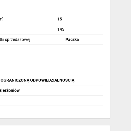
m]
15
145
stki sprzedażowej
Paczka
 Z OGRANICZONĄ ODPOWIEDZIALNOŚCIĄ
Dzierżoniów