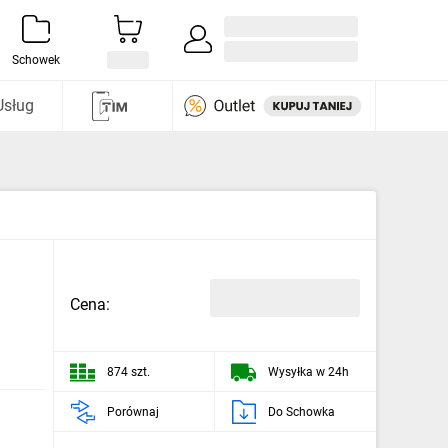
Zaloguj się / Załóż konto
i odkryj
Schowek
Usług
Cena:
874 szt.
Wysyłka w 24h
Porównaj
Do Schowka