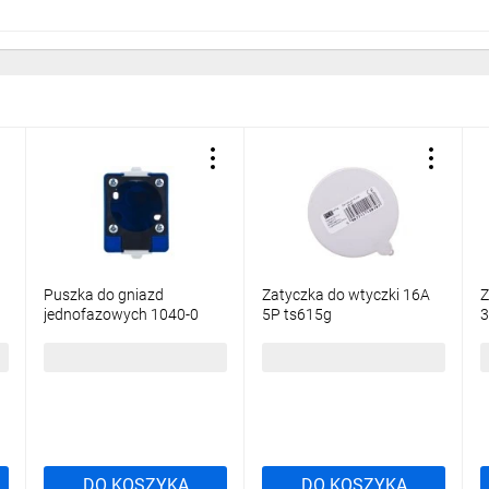
Puszka do gniazd
Zatyczka do wtyczki 16A
Z
jednofazowych 1040-0
5P ts615g
3
1050-0 niebieska 106-0h
2
13,16 zł
brutto
5,84 zł
brutto
2
DO KOSZYKA
DO KOSZYKA