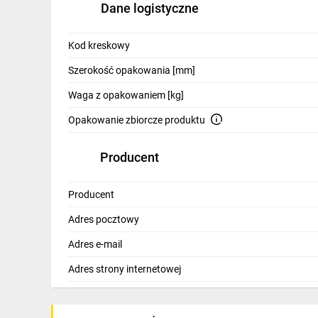
Dane logistyczne
IT, GSM
Odzież ochronna i BHP
Kod kreskowy
Inne
Szerokość opakowania [mm]
Budowa i Remont
Waga z opakowaniem [kg]
Opakowanie zbiorcze produktu
Elektronika
Smart home
Producent
Elektromobilność
Producent
Telewizja naziemna i satelitarna
Adres pocztowy
Wentylacja i rekuperacja
Adres e-mail
Adres strony internetowej