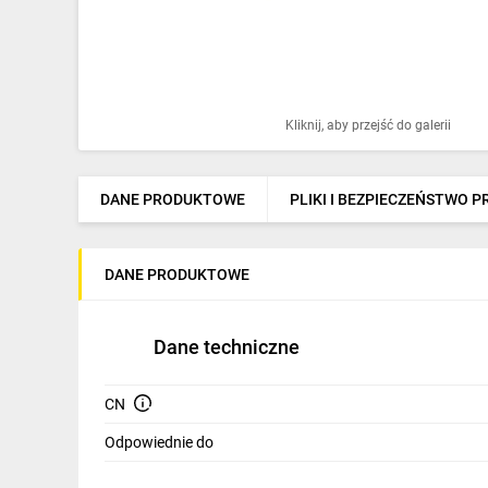
Ochrona odgromowa
Pompy ciepła
Osprzęt łączeniowy
Kliknij, aby przejść do galerii
Ogrzewanie
Elektronarzędzia i mierniki
DANE PRODUKTOWE
PLIKI I BEZPIECZEŃSTWO 
Domofony i dzwonki
DANE PRODUKTOWE
Alarmy, monitoring, komunikacja
Napędy elektryczne
Dane techniczne
Pneumatyka
CN
Dom i ogród
Odpowiednie do
Klimatyzacja