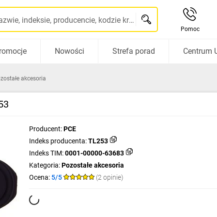
Szukaj po nazwie, indeksie, producencie, kodzie kreskowym...
Pomoc
romocje
Nowości
Strefa porad
Centrum 
zostałe akcesoria
53
Producent:
PCE
Indeks producenta:
TL253
Indeks TIM:
0001-00000-63683
Kategoria:
Pozostałe akcesoria
Ocena:
5/5
(2 opinie)