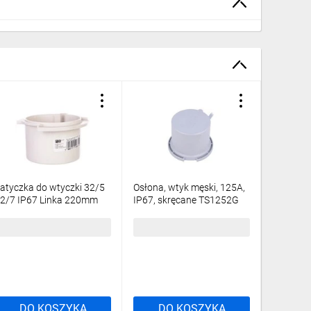
atyczka do wtyczki 32/5
Osłona, wtyk męski, 125A,
Zatyczka
2/7 IP67 Linka 220mm
IP67, skręcane TS1252G
16/7 IP6
0325
2,66 zł
brutto
36,46 zł
brutto
16,54 z
DO KOSZYKA
DO KOSZYKA
DO