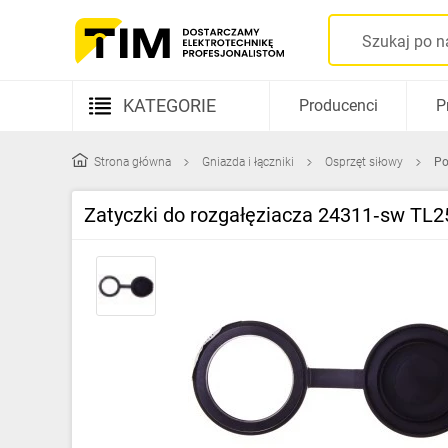
KATEGORIE
Producenci
P
Aparatura elektryczna
Strona główna
Gniazda i łączniki
Osprzęt siłowy
Po
Kable i przewody
Zatyczki do rozgałęziacza 24311‑sw TL2
Rozdzielnice i obudowy
Elementy prowadzenia kabli
Fotowoltaika
Gniazda i łączniki
Źródła światła
Oprawy oświetleniowe