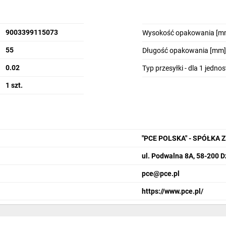
9003399115073
Wysokość opakowania [m
55
Długość opakowania [mm]
0.02
Typ przesyłki - dla 1 jedno
1 szt.
"PCE POLSKA" - SPÓŁKA
ul. Podwalna 8A, 58-200 
pce@pce.pl
https://www.pce.pl/