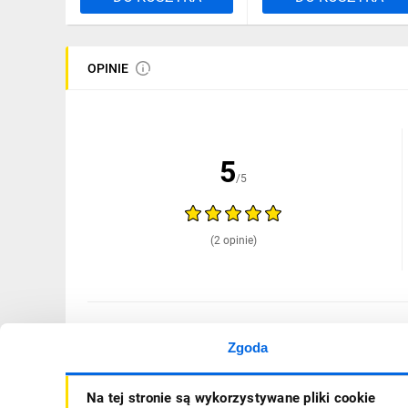
OPINIE
5
/5
(2 opinie)
13.04.2026
S...a
Zgoda
wszystko zgodnie z ofertą polecam
Na tej stronie są wykorzystywane pliki cookie
ZGŁOŚ NADUŻYCIE