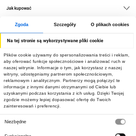
Jak kupować
Zgoda
Szczegóły
O plikach cookies
O firmie
Na tej stronie są wykorzystywane pliki cookie
Dla kupujących
Plików cookie używamy do spersonalizowania treści i reklam,
aby oferować funkcje społecznościowe i analizować ruch w
Informacje
naszej witrynie. Informacje o tym, jak korzystasz z naszej
witryny, udostępniamy partnerom społecznościowym,
reklamowym i analitycznym. Partnerzy mogą połączyć te
Pobierz naszą aplikację mobilną:
informacje z innymi danymi otrzymanymi od Ciebie lub
uzyskanymi podczas korzystania z ich usług. Dzięki Twojej
zgodzie możemy lepiej dopasować ofertę do Twoich
zainteresowań i preferencji.
Wybór
Niezbędne
zgody