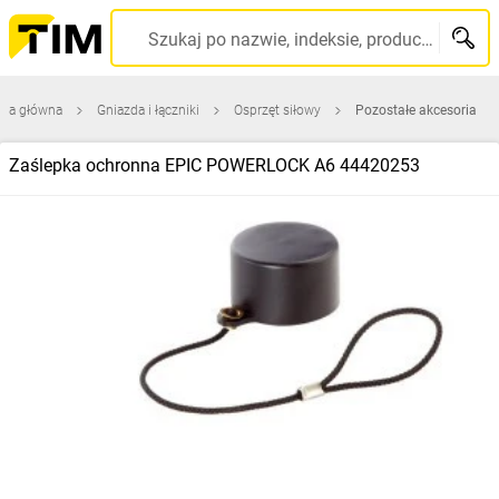
Szukaj po nazwie, indeksie, producencie, kodzie kreskowym...
ona główna
Gniazda i łączniki
Osprzęt siłowy
Pozostałe akcesoria
Zaślepka ochronna EPIC POWERLOCK A6 44420253