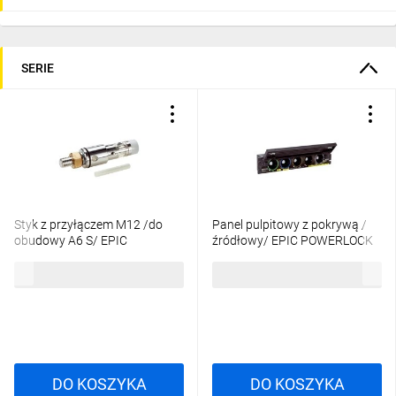
SERIE
Styk z przyłączem M12 /do
Panel pulpitowy z pokrywą /
obudowy A6 S/ EPIC
źródłowy/ EPIC POWERLOCK
POWERLOCK QP S M12
BOX A6 CD 44420285
212,53 zł
brutto
6962,85 zł
brutto
44420242
DO KOSZYKA
DO KOSZYKA