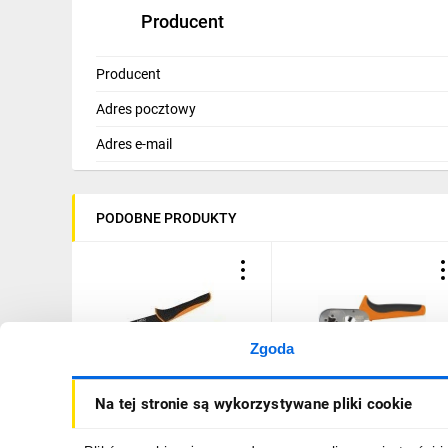
Producent
Producent
Adres pocztowy
Adres e-mail
PODOBNE PRODUKTY
Zgoda
Zaciskarka końcówek
Zaciskarka końcówek
Na tej stronie są wykorzystywane pliki cookie
tulejkowych 0,1-16mm2, 6
tulejkowych średnica
kamieni, 205mm 01-548
tulejek od 0.25 do 6 mm2