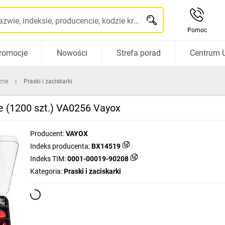
Szukaj po nazwie, indeksie, producencie, kodzie kreskowym...
Pomoc
romocje
Nowości
Strefa porad
Centrum 
zne
Praski i zaciskarki
e (1200 szt.) VA0256 Vayox
Producent:
VAYOX
Indeks producenta:
BX14519
Indeks TIM:
0001-00019-90208
Kategoria:
Praski i zaciskarki