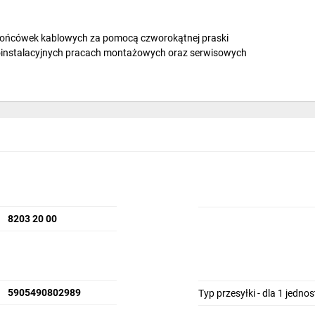
 końcówek kablowych za pomocą czworokątnej praski
ktroinstalacyjnych pracach montażowych oraz serwisowych
8203 20 00
5905490802989
Typ przesyłki - dla 1 jedno