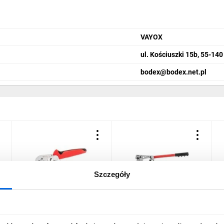
VAYOX
ul. Kościuszki 15b, 55-14
bodex@bodex.net.pl
Szczegóły
Praska do końcówek
Praska do końcówek
Z
tulejkowych 0,25-10mm2
nieizolowanych 6-50mm2
R
ZKTN-10 / ERVN-10
ZKN-50 / PR-3
5