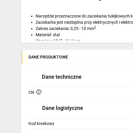
IT, GSM
Odzież ochronna i BHP
Narzędzie przeznaczone do zaciskania tulejkowych
Zaciskarka jest niezbędna przy elektrycznych i ele
Inne
2
Zakres zaciskania: 0,25 - 10 mm
Materiał: stal
Budowa i Remont
Wymiary: 18/7 - 16/4 cm
Waga w opakowaniu: 0,595 kg
Elektronika
Waga: 0,536
DANE PRODUKTOWE
Smart home
Elektromobilność
Dane techniczne
Energetyka wiatrowa
CN
Telewizja naziemna i satelitarna
Dane logistyczne
Wentylacja i rekuperacja
Kod kreskowy