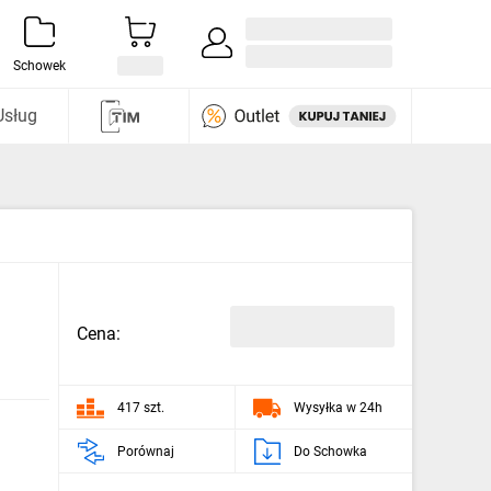
Zaloguj się / Załóż konto
i odkryj
Schowek
Usług
Cena:
417 szt.
Wysyłka w 24h
Porównaj
Do Schowka