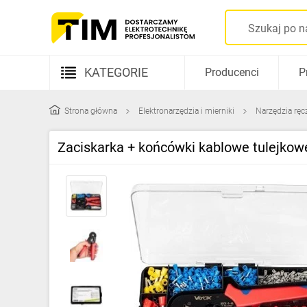
KATEGORIE
Producenci
P
Aparatura elektryczna
Strona główna
Elektronarzędzia i mierniki
Narzędzia ręc
Kable i przewody
Zaciskarka + końcówki kablowe tulejkow
Rozdzielnice i obudowy
Elementy prowadzenia kabli
Fotowoltaika
Gniazda i łączniki
Źródła światła
Oprawy oświetleniowe