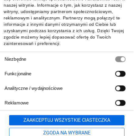
Informacje
naszej witrynie. Informacje o tym, jak korzystasz z naszej
witryny, udostępniamy partnerom społecznościowym,
reklamowym i analitycznym. Partnerzy mogą połączyć te
Pobierz naszą aplikację mobilną:
informacje z innymi danymi otrzymanymi od Ciebie lub
uzyskanymi podczas korzystania z ich usług. Dzięki Twojej
zgodzie możemy lepiej dopasować ofertę do Twoich
zainteresowań i preferencji.
Wybór
Niezbędne
zgody
Funkcjonalne
Analityczne / wydajnościowe
Reklamowe
Biuro Obsługi Klienta:
lub
801 500 700
71 37 61 600
Zgłoś
ZAAKCEPTUJ WSZYSTKIE CIASTECZKA
pn.-pt. 8:00-16:00
Formularz kontaktowy
ZGODA NA WYBRANE