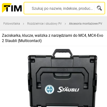
Szukaj po nazwie, indeksie, producencie, kodzie kreskowym...
Fotowoltaika
Rozdzielnice i obudowy PV
Akcesoria montażowe PV
Zaciskarka, klucze, walizka z narzędziami do MC4, MC4‑Evo
2 Staubli (Multicontact)