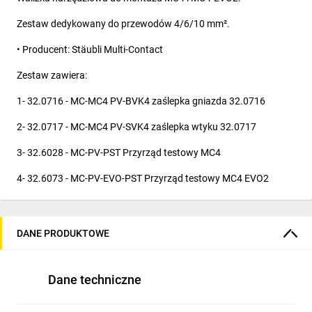
Zestaw dedykowany do przewodów 4/6/10 mm².
• Producent: Stäubli Multi-Contact
Zestaw zawiera:
1- 32.0716 - MC-MC4 PV-BVK4 zaślepka gniazda 32.0716
2- 32.0717 - MC-MC4 PV-SVK4 zaślepka wtyku 32.0717
3- 32.6028 - MC-PV-PST Przyrząd testowy MC4
4- 32.6073 - MC-PV-EVO-PST Przyrząd testowy MC4 EVO2
5- 32.6066 - MC-PV-MS-MC4-Evo 2 Klucz plastikowy do
rozpinania złącz MC4 EVO 2
DANE PRODUKTOWE
6- 32.6080 - MC-PV-WZ-KS Izolowane nożyce do cięcia
przewodów PV
Dane techniczne
7- 32.0065 - Klucz dynamometryczny z nasadką PV-WZ-
TORQUE-SET