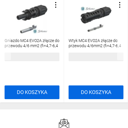
Gniazdo MC4 EVO2A złącze do
Wtyk MC4 EVO2A złącze do
przewodu 4/6 mm2 (fi=4,7-6,4
przewodu 4/6mm2 (fi=4,7-6,4
mm) Staubli (MultiContact) -
mm)Staubli (MultiContact) -
91,54 zł
brutto
72,78 zł
brutto
opak. 10 szt
opak. 10 szt
DO KOSZYKA
DO KOSZYKA