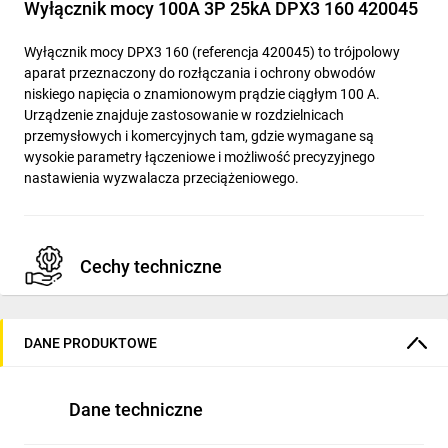
Wyłącznik mocy 100A 3P 25kA DPX3 160 420045
Wyłącznik mocy DPX3 160 (referencja 420045) to trójpolowy
aparat przeznaczony do rozłączania i ochrony obwodów
niskiego napięcia o znamionowym prądzie ciągłym 100 A.
Urządzenie znajduje zastosowanie w rozdzielnicach
przemysłowych i komercyjnych tam, gdzie wymagane są
wysokie parametry łączeniowe i możliwość precyzyjnego
nastawienia wyzwalacza przeciążeniowego.
Cechy techniczne
Znamionowy prąd ciągły Iu: 100 A
DANE PRODUKTOWE
Liczba biegunów: 3 (3P)
Zakres nastawy wyzwalacza przeciążeniowego: 80–100 A
Znamionowa zwarciowa zdolność łączeniowa Icu: 25 kA
Dane techniczne
przy 400 V, 50 Hz