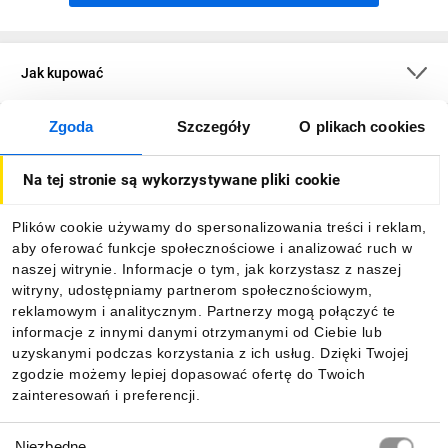
Jak kupować
Zgoda
Szczegóły
O plikach cookies
O firmie
Na tej stronie są wykorzystywane pliki cookie
Dla kupujących
Plików cookie używamy do spersonalizowania treści i reklam,
aby oferować funkcje społecznościowe i analizować ruch w
Informacje
naszej witrynie. Informacje o tym, jak korzystasz z naszej
witryny, udostępniamy partnerom społecznościowym,
reklamowym i analitycznym. Partnerzy mogą połączyć te
Pobierz naszą aplikację mobilną:
informacje z innymi danymi otrzymanymi od Ciebie lub
uzyskanymi podczas korzystania z ich usług. Dzięki Twojej
zgodzie możemy lepiej dopasować ofertę do Twoich
zainteresowań i preferencji.
Wybór
Niezbędne