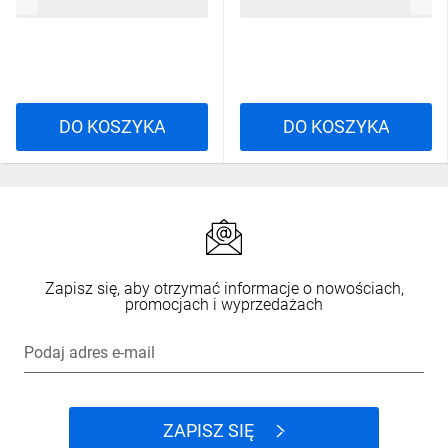
1461,86 zł
brutto
733,30 zł
brutto
004671025
DO KOSZYKA
DO KOSZYKA
Zapisz się, aby otrzymać informacje o nowościach,
promocjach i wyprzedażach
Podaj adres e-mail
ZAPISZ SIĘ