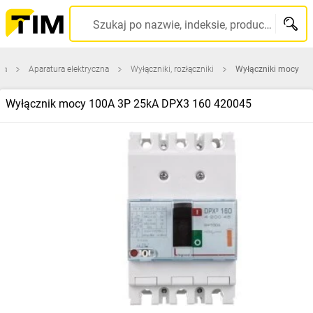
Szukaj po nazwie, indeksie, producencie, kodzie kreskowym...
na
Aparatura elektryczna
Wyłączniki, rozłączniki
Wyłączniki mocy
Wyłącznik mocy 100A 3P 25kA DPX3 160 420045