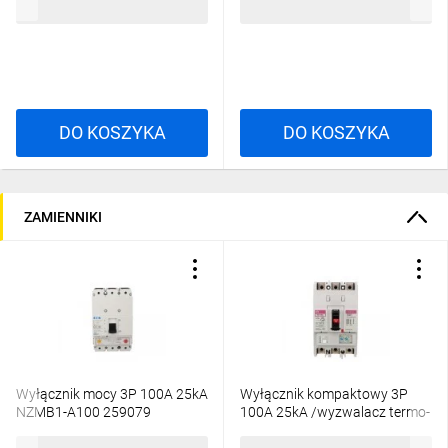
95,12 zł
brutto
159,44 zł
brutto
DO KOSZYKA
DO KOSZYKA
ZAMIENNIKI
Wyłącznik mocy 3P 100A 25kA
Wyłącznik kompaktowy 3P
NZMB1-A100 259079
100A 25kA /wyzwalacz termo-
magnetyczny/ EB2 125/3L