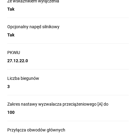
Ze wskaźnikiem wyłączenia
Aplikacje wymagające wysokiej zdolności zwarciowej (do
Tak
25 kA) oraz regulowanego wyzwalacza przeciążeniowego
Systemy zdalnego sterowania i automatyki z
Opcjonalny napęd silnikowy
wykorzystaniem opcjonalnego napędu silnikowego
Tak
PKWiU
27.12.22.0
Liczba biegunów
3
Zakres nastawy wyzwalacza przeciążeniowego [A] do
100
Przyłącza obwodów głównych