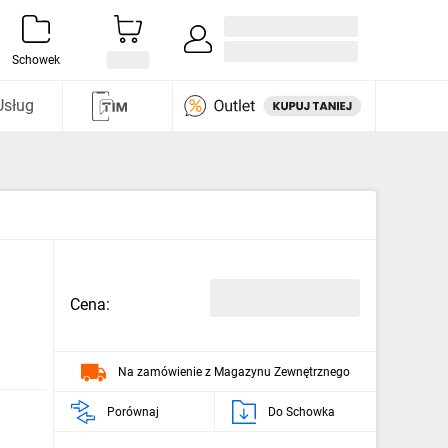
Zaloguj się / Załóż konto
i odkryj
Schowek
Usług
Cena:
Na zamówienie z Magazynu Zewnętrznego
Porównaj
Do Schowka