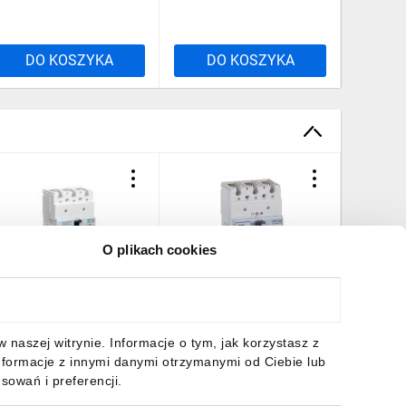
DO KOSZYKA
DO KOSZYKA
DO
O plikach cookies
yłącznik mocy 100A 3P
Wyłącznik mocy 100A 3P
Wyłączn
5kA DPX3 250 420205
25kA DPX3 250 EL 420305
25kA DP
420505
1194,34 zł
brutto
2695,62 zł
brutto
3039,5
naszej witrynie. Informacje o tym, jak korzystasz z
nformacje z innymi danymi otrzymanymi od Ciebie lub
sowań i preferencji.