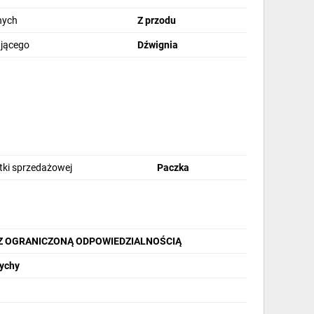
nych
Z przodu
ającego
Dźwignia
stki sprzedażowej
Paczka
Z OGRANICZONĄ ODPOWIEDZIALNOŚCIĄ
Tychy