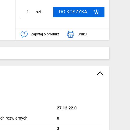
DO KOSZYKA
szt.
Zapytaj o produkt
Drukuj
27.12.22.0
ch rozwiernych
0
3