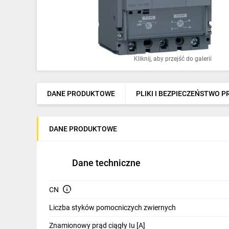
Ochrona odgromowa
Pompy ciepła
Osprzęt łączeniowy
Kliknij, aby przejść do galerii
Ogrzewanie
Elektronarzędzia i mierniki
DANE PRODUKTOWE
PLIKI I BEZPIECZEŃSTWO 
Domofony i dzwonki
DANE PRODUKTOWE
Alarmy, monitoring, komunikacja
Napędy elektryczne
Dane techniczne
Pneumatyka
CN
Dom i ogród
Liczba styków pomocniczych zwiernych
Klimatyzacja
Znamionowy prąd ciągły Iu [A]