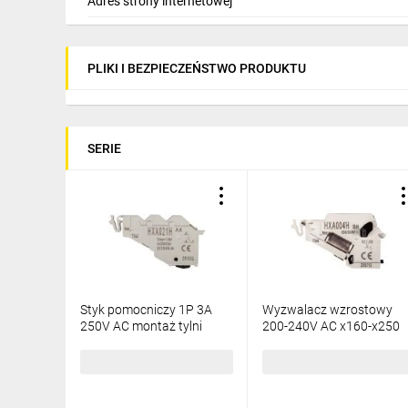
Adres strony internetowej
PLIKI I BEZPIECZEŃSTWO PRODUKTU
SERIE
Styk pomocniczy 1P 3A
Wyzwalacz wzrostowy
250V AC montaż tylni
200-240V AC x160-x250
HXA021H
HXA004H
237,85 zł
brutto
258,37 zł
brutto