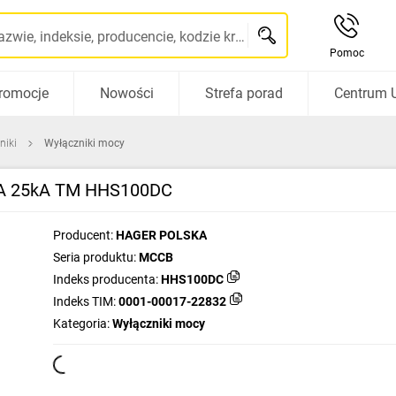
Szukaj po nazwie, indeksie, producencie, kodzie kreskowym...
Pomoc
romocje
Nowości
Strefa porad
Centrum 
niki
Wyłączniki mocy
0A 25kA TM HHS100DC
Producent:
HAGER POLSKA
Seria produktu:
MCCB
Indeks producenta:
HHS100DC
Indeks TIM:
0001-00017-22832
Kategoria:
Wyłączniki mocy