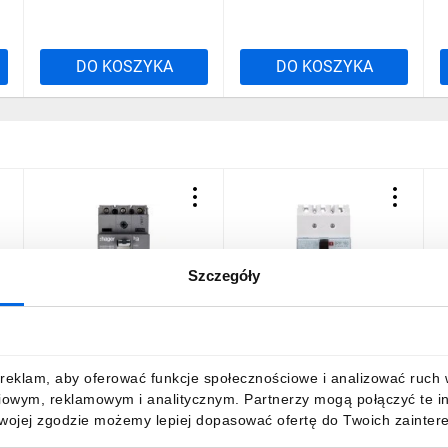
DO KOSZYKA
DO KOSZYKA
Szczegóły
3P
Wyłącznik mocy 100A 3P
Wyłącznik mocy 100A 3P
W
25kA HHA100H
25kA DPX3 160 420045
2
1191,57 zł
brutto
1004,01 zł
brutto
reklam, aby oferować funkcje społecznościowe i analizować ruch w 
iowym, reklamowym i analitycznym. Partnerzy mogą połączyć te i
Twojej zgodzie możemy lepiej dopasować ofertę do Twoich zaintere