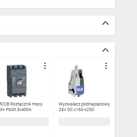
CCB Rozłącznik mocy
Wyzwalacz podnapięciowy
Wyłączn
3+ P630 3x400A
24V DC x160-x250
25kA H
HCW400AR
HXA011H
3182,85 zł
brutto
347,57 zł
brutto
1874,3