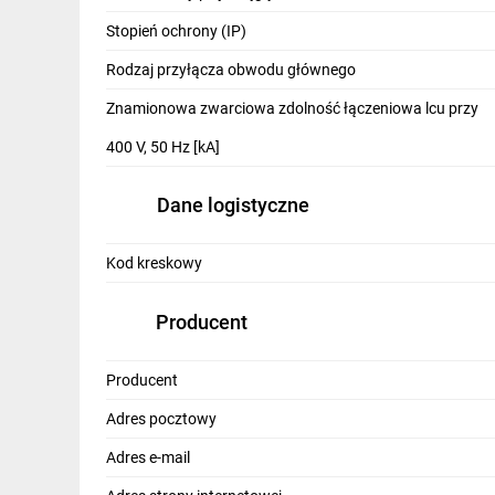
IT, GSM
Stopień ochrony (IP)
Odzież ochronna i BHP
Rodzaj przyłącza obwodu głównego
Inne
Znamionowa zwarciowa zdolność łączeniowa lcu przy
400 V, 50 Hz [kA]
Budowa i Remont
Elektronika
Dane logistyczne
Smart home
Kod kreskowy
Elektromobilność
Producent
Energetyka wiatrowa
Telewizja naziemna i satelitarna
Producent
Wentylacja i rekuperacja
Adres pocztowy
Adres e-mail