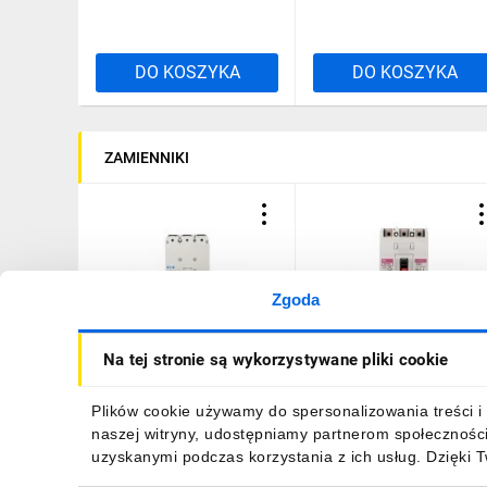
DO KOSZYKA
DO KOSZYKA
ZAMIENNIKI
Zgoda
Wyłącznik mocy 3P 100A
Wyłącznik kompaktowy 
Na tej stronie są wykorzystywane pliki cookie
25kA NZMB1-A100
100A 25kA /wyzwalacz
259079
termo-magnetyczny/ EB2
125/3L 004671025
1461,86 zł
brutto
733,30 zł
brutto
Plików cookie używamy do spersonalizowania treści i 
naszej witryny, udostępniamy partnerom społecznośc
uzyskanymi podczas korzystania z ich usług. Dzięki 