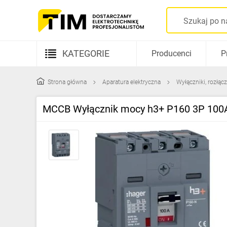
KATEGORIE
Producenci
P
Aparatura elektryczna
Strona główna
Aparatura elektryczna
Wyłączniki, rozłącz
Kable i przewody
MCCB Wyłącznik mocy h3+ P160 3P 10
Rozdzielnice i obudowy
Elementy prowadzenia kabli
Fotowoltaika
Gniazda i łączniki
Źródła światła
Oprawy oświetleniowe