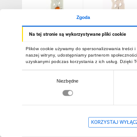
Zgoda
Gniazdo picoMAX raster
Płytka picoMAX
Na tej stronie są wykorzystywane pliki cookie
5mm 3-biegunowe z płytką
uchwytowa z suwakiem
uchwytową i suwakiem
raster 5mm 3-4 bieguno
2092-1103/002-000
2092-1601/002-000
1257,06 zł
brutto
48,59 zł
brutto
Plików cookie używamy do spersonalizowania treści i 
/100szt./
/25szt./
naszej witryny, udostępniamy partnerom społecznośc
uzyskanymi podczas korzystania z ich usług. Dzięki 
Wybór
Niezbędne
zgody
DO KOSZYKA
DO KOSZYKA
Zapisz się, aby otrzymać informacje o no
KORZYSTAJ WYŁĄCZ