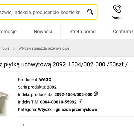
Szukaj po nazwie, indeksie, producencie, kodzie kreskowym...
Pomoc
romocje
Nowości
Strefa porad
Centrum 
pinowe
Wtyczki i gniazda przemysłowe
 płytką uchwytową 2092‑1504/002‑000 /50szt./
Producent:
WAGO
Seria produktu:
2092
Indeks producenta:
2092-1504/002-000
Indeks TIM:
0004-00010-55992
Kategoria:
Wtyczki i gniazda przemysłowe