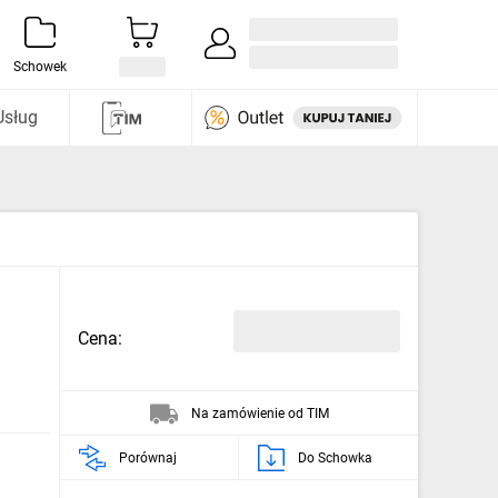
Zaloguj się / Załóż konto
i odkryj
Schowek
Usług
Cena:
Na zamówienie od TIM
Porównaj
Do Schowka