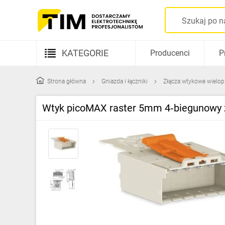
KATEGORIE
Producenci
P
Aparatura elektryczna
Strona główna
Gniazda i łączniki
Złącza wtykowe wielo
Kable i przewody
Wtyk picoMAX raster 5mm 4‑biegunowy z
Rozdzielnice i obudowy
Elementy prowadzenia kabli
Fotowoltaika
Gniazda i łączniki
Źródła światła
Oprawy oświetleniowe