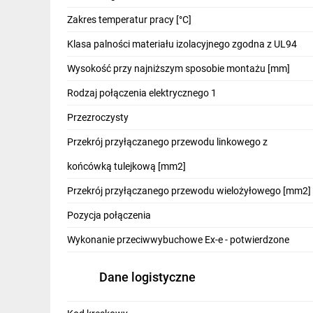
IT, GSM
Zakres temperatur pracy [°C]
Odzież ochronna i BHP
Klasa palności materiału izolacyjnego zgodna z UL94
Inne
Wysokość przy najniższym sposobie montażu [mm]
Rodzaj połączenia elektrycznego 1
Budowa i Remont
Przezroczysty
Elektronika
Przekrój przyłączanego przewodu linkowego z
Smart home
końcówką tulejkową [mm2]
Elektromobilność
Przekrój przyłączanego przewodu wielożyłowego [mm2]
Energetyka wiatrowa
Pozycja połączenia
Telewizja naziemna i satelitarna
Wykonanie przeciwwybuchowe Ex-e - potwierdzone
Wentylacja i rekuperacja
Dane logistyczne