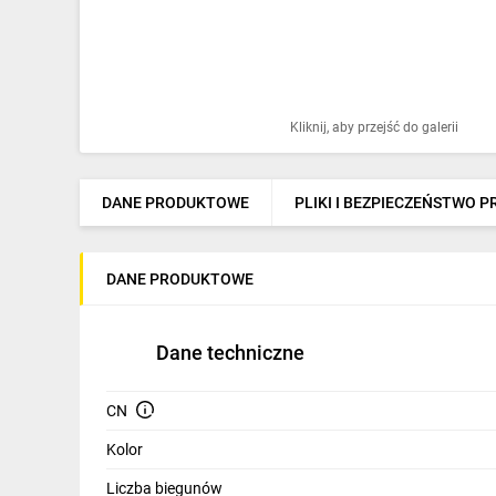
Ochrona odgromowa
Pompy ciepła
Osprzęt łączeniowy
Kliknij, aby przejść do galerii
Ogrzewanie
Elektronarzędzia i mierniki
DANE PRODUKTOWE
PLIKI I BEZPIECZEŃSTWO 
Domofony i dzwonki
DANE PRODUKTOWE
Alarmy, monitoring, komunikacja
Napędy elektryczne
Dane techniczne
Pneumatyka
CN
Dom i ogród
Kolor
Klimatyzacja
Liczba biegunów