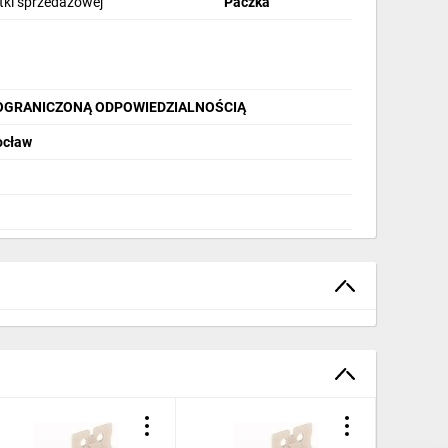
stki sprzedażowej
Paczka
OGRANICZONĄ ODPOWIEDZIALNOŚCIĄ
ocław