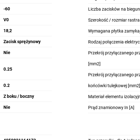
-60
Liczba zacisków na biegun
V0
Szerokość / rozmiar rastr
18,2
Wymagana płytka zamyka
Zacisk sprężynowy
Rodzaj połączenia elektry
Nie
Przekrój przyłączanego p
[mm2]
0.25
Przekrój przyłączanego p
0.2
końcówki tulejkowej [mm2
Z boku / boczny
Materiał elementu izolacy
Nie
Prąd znamionowy In [A]