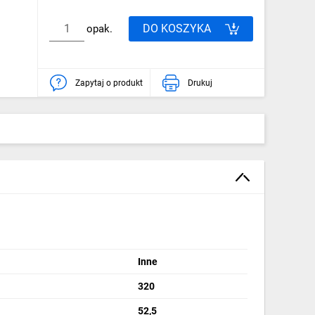
DO KOSZYKA
opak.
Zapytaj o produkt
Drukuj
Inne
320
52,5