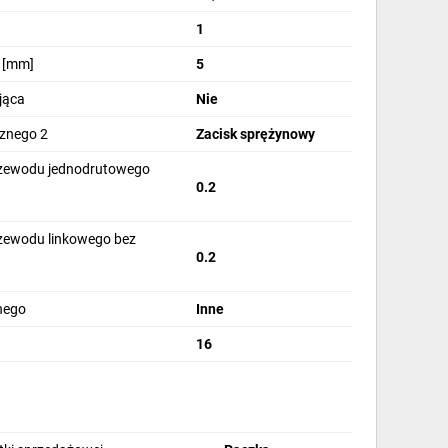
1
a [mm]
5
jąca
Nie
cznego 2
Zacisk sprężynowy
rzewodu jednodrutowego
0.2
rzewodu linkowego bez
0.2
]
jnego
Inne
16