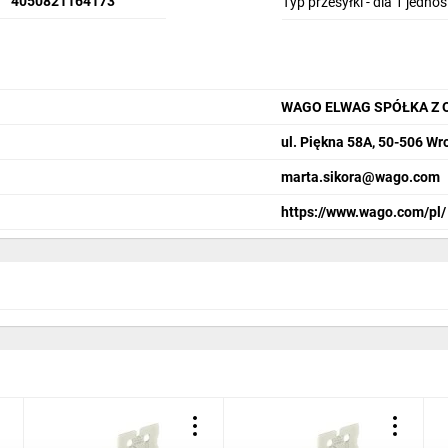
4050821164173
Typ przesyłki - dla 1 jedno
WAGO ELWAG SPÓŁKA Z 
ul. Piękna 58A, 50-506 Wr
marta.sikora@wago.com
https://www.wago.com/pl/