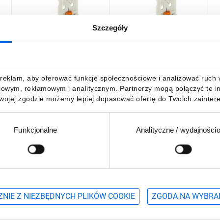
Szczegóły
Gniazdo picoMAX raster
Gniazdo picoMAX raster
G
5mm 4-biegunowy z płytką
5mm 12-biegunowe z
7
wa
uchwytową i suwakiem
płytką uchwytową i
p
2092-1104/002-000
suwakiem 2092-1112/002-
s
1472,31 zł
brutto
2041,19 zł
brutto
9
reklam, aby oferować funkcje społecznościowe i analizować ruch w 
/100szt./
000 /50szt./
0
iowym, reklamowym i analitycznym. Partnerzy mogą połączyć te i
Twojej zgodzie możemy lepiej dopasować ofertę do Twoich zaintere
Funkcjonalne
Analityczne / wydajności
DO KOSZYKA
DO KOSZYKA
Podaj adres e-mail
wościach, promocjach i wyprzedażach
NIE Z NIEZBĘDNYCH PLIKÓW COOKIE
ZGODA NA WYBRA