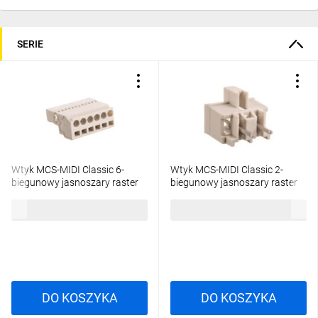
SERIE
Wtyk MCS-MIDI Classic 6-
Wtyk MCS-MIDI Classic 2-
biegunowy jasnoszary raster
biegunowy jasnoszary raster
5mm 721-606 /50szt./
5mm 721-132/001-000
1200,48 zł
brutto
243,54 zł
brutto
/200szt./
DO KOSZYKA
DO KOSZYKA