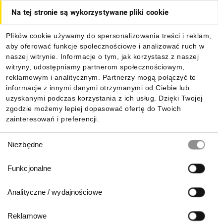
Na tej stronie są wykorzystywane pliki cookie
Dla kupujących
Plików cookie używamy do spersonalizowania treści i reklam,
aby oferować funkcje społecznościowe i analizować ruch w
Informacje
naszej witrynie. Informacje o tym, jak korzystasz z naszej
witryny, udostępniamy partnerom społecznościowym,
reklamowym i analitycznym. Partnerzy mogą połączyć te
Pobierz naszą aplikację mobilną:
informacje z innymi danymi otrzymanymi od Ciebie lub
uzyskanymi podczas korzystania z ich usług. Dzięki Twojej
zgodzie możemy lepiej dopasować ofertę do Twoich
zainteresowań i preferencji.
Wybór
Niezbędne
zgody
Funkcjonalne
Analityczne / wydajnościowe
Reklamowe
Biuro Obsługi Klienta: