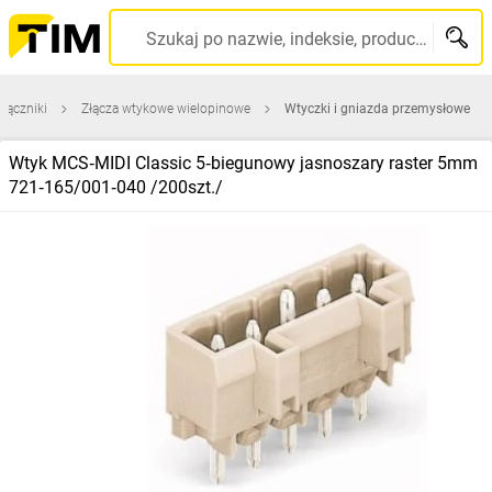
Szukaj po nazwie, indeksie, producencie, kodzie kreskowym...
 łączniki
Złącza wtykowe wielopinowe
Wtyczki i gniazda przemysłowe
Wtyk MCS‑MIDI Classic 5‑biegunowy jasnoszary raster 5mm
721‑165/001‑040 /200szt./