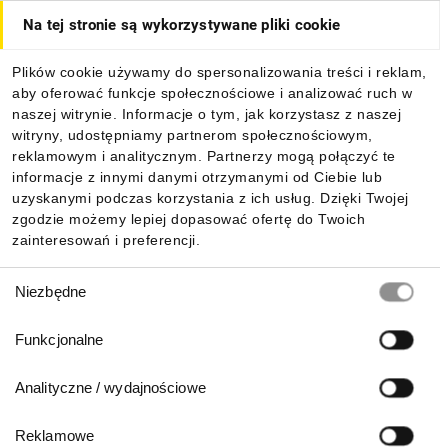
Na tej stronie są wykorzystywane pliki cookie
Dla kupujących
Plików cookie używamy do spersonalizowania treści i reklam,
aby oferować funkcje społecznościowe i analizować ruch w
Informacje
naszej witrynie. Informacje o tym, jak korzystasz z naszej
witryny, udostępniamy partnerom społecznościowym,
reklamowym i analitycznym. Partnerzy mogą połączyć te
Pobierz naszą aplikację mobilną:
informacje z innymi danymi otrzymanymi od Ciebie lub
uzyskanymi podczas korzystania z ich usług. Dzięki Twojej
zgodzie możemy lepiej dopasować ofertę do Twoich
zainteresowań i preferencji.
Wybór
Niezbędne
zgody
Funkcjonalne
Analityczne / wydajnościowe
Reklamowe
Biuro Obsługi Klienta: