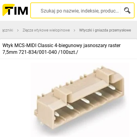
Szukaj po nazwie, indeksie, producencie, kodzie kreskowym...
 łączniki
Złącza wtykowe wielopinowe
Wtyczki i gniazda przemysłowe
Wtyk MCS‑MIDI Classic 4‑biegunowy jasnoszary raster
7,5mm 721‑834/001‑040 /100szt./