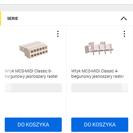
SERIE
Wtyk MCS-MIDI Classic 6-
Wtyk MCS-MIDI Classic 4-
biegunowy jasnoszary raster
biegunowy jasnoszary raster
5mm 721-606 /50szt./
7,5mm 721-834/001-000
1200,48 zł
brutto
633,45 zł
brutto
/100szt./
DO KOSZYKA
DO KOSZYKA