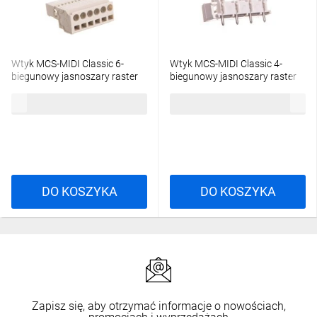
Wtyk MCS-MIDI Classic 6-
Wtyk MCS-MIDI Classic 4-
biegunowy jasnoszary raster
biegunowy jasnoszary raster
5mm 721-606 /50szt./
7,5mm 721-834/001-000
1200,48 zł
brutto
633,45 zł
brutto
/100szt./
DO KOSZYKA
DO KOSZYKA
Zapisz się, aby otrzymać informacje o nowościach,