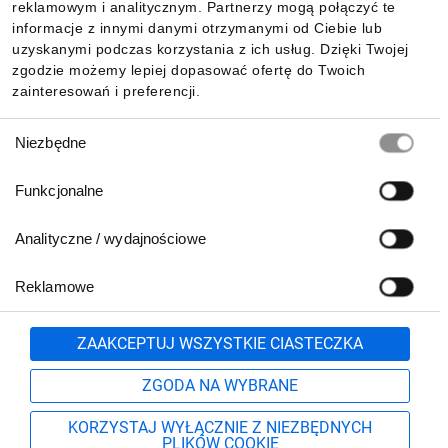
reklamowym i analitycznym. Partnerzy mogą połączyć te
Pobierz naszą aplikację mobilną:
informacje z innymi danymi otrzymanymi od Ciebie lub
uzyskanymi podczas korzystania z ich usług. Dzięki Twojej
zgodzie możemy lepiej dopasować ofertę do Twoich
zainteresowań i preferencji.
Wybór
Niezbędne
zgody
Funkcjonalne
Analityczne / wydajnościowe
Reklamowe
Biuro Obsługi Klienta:
lub
801 500 700
71 37 61 600
Zgłoś
ZAAKCEPTUJ WSZYSTKIE CIASTECZKA
pn.-pt. 8:00-16:00
Formularz kontaktowy
ZGODA NA WYBRANE
KORZYSTAJ WYŁĄCZNIE Z NIEZBĘDNYCH
PLIKÓW COOKIE