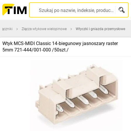
Szukaj po nazwie, indeksie, producencie, kodzie kreskowym...
 łączniki
Złącza wtykowe wielopinowe
Wtyczki i gniazda przemysłowe
Wtyk MCS‑MIDI Classic 14‑biegunowy jasnoszary raster
5mm 721‑444/001‑000 /50szt./