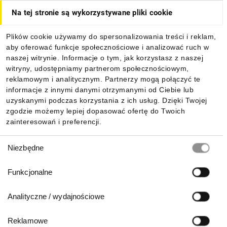
Na tej stronie są wykorzystywane pliki cookie
Dla kupujących
Plików cookie używamy do spersonalizowania treści i reklam,
aby oferować funkcje społecznościowe i analizować ruch w
Informacje
naszej witrynie. Informacje o tym, jak korzystasz z naszej
witryny, udostępniamy partnerom społecznościowym,
reklamowym i analitycznym. Partnerzy mogą połączyć te
Pobierz naszą aplikację mobilną:
informacje z innymi danymi otrzymanymi od Ciebie lub
uzyskanymi podczas korzystania z ich usług. Dzięki Twojej
zgodzie możemy lepiej dopasować ofertę do Twoich
zainteresowań i preferencji.
Wybór
Niezbędne
zgody
Funkcjonalne
Analityczne / wydajnościowe
Reklamowe
Biuro Obsługi Klienta: