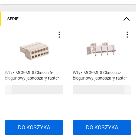
SERIE
Wtyk MCS-MIDI Classic 6-
Wtyk MCS-MIDI Classic 4-
biegunowy jasnoszary raster
biegunowy jasnoszary raster
5mm 721-606 /50szt./
7,5mm 721-834/001-000
1200,48 zł
brutto
633,45 zł
brutto
/100szt./
DO KOSZYKA
DO KOSZYKA