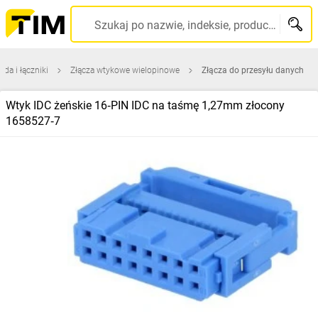
Szukaj po nazwie, indeksie, producencie, kodzie kreskowym...
zda i łączniki
Złącza wtykowe wielopinowe
Złącza do przesyłu danych
Wtyk IDC żeńskie 16‑PIN IDC na taśmę 1,27mm złocony
1658527‑7