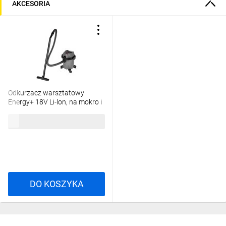
AKCESORIA
Odkurzacz warsztatowy
Energy+ 18V Li-lon, na mokro i
na sucho, zbiornik 12L
307,09 zł
brutto
58GE133
DO KOSZYKA