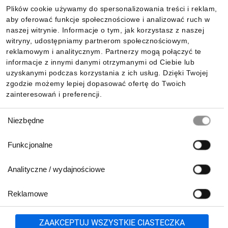
Plików cookie używamy do spersonalizowania treści i reklam,
aby oferować funkcje społecznościowe i analizować ruch w
Informacje
naszej witrynie. Informacje o tym, jak korzystasz z naszej
witryny, udostępniamy partnerom społecznościowym,
reklamowym i analitycznym. Partnerzy mogą połączyć te
Pobierz naszą aplikację mobilną:
informacje z innymi danymi otrzymanymi od Ciebie lub
uzyskanymi podczas korzystania z ich usług. Dzięki Twojej
zgodzie możemy lepiej dopasować ofertę do Twoich
zainteresowań i preferencji.
Wybór
Niezbędne
zgody
Funkcjonalne
Analityczne / wydajnościowe
Reklamowe
Biuro Obsługi Klienta:
lub
801 500 700
71 37 61 600
Zgłoś
ZAAKCEPTUJ WSZYSTKIE CIASTECZKA