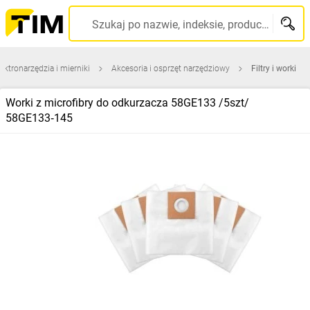
Szukaj po nazwie, indeksie, producencie, kodzie kreskowym...
lektronarzędzia i mierniki
Akcesoria i osprzęt narzędziowy
Filtry i worki
Worki z microfibry do odkurzacza 58GE133 /5szt/
58GE133‑145