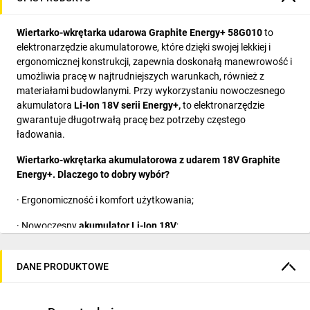
Wiertarko-wkrętarka udarowa Graphite Energy+ 58G010
to
elektronarzędzie akumulatorowe, które dzięki swojej lekkiej i
ergonomicznej konstrukcji, zapewnia doskonałą manewrowość i
umożliwia pracę w najtrudniejszych warunkach, również z
materiałami budowlanymi. Przy wykorzystaniu nowoczesnego
akumulatora
Li-Ion 18V serii Energy+,
to elektronarzędzie
gwarantuje długotrwałą pracę bez potrzeby częstego
ładowania.
Wiertarko-wkrętarka akumulatorowa z udarem 18V Graphite
Energy+. Dlaczego to dobry wybór?
· Ergonomiczność i komfort użytkowania;
· Nowoczesny
akumulator Li-Ion 18V
;
· Płynna regulacja prędkości na dwóch biegach oraz 16 ustawień
momentu obrotowego;
DANE PRODUKTOWE
· Szybka zmiana osprzętu;