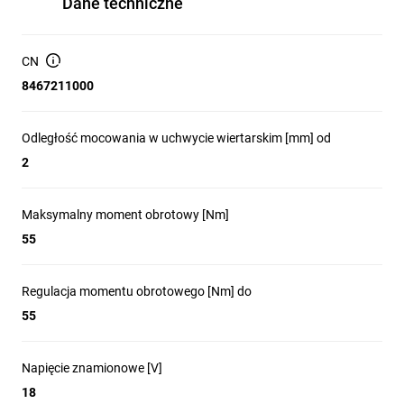
Dane techniczne
· Wbudowana dioda LED;
· Wyposażona w klips do mocowania narzędzia na pasku.
CN
8467211000
Odległość mocowania w uchwycie wiertarskim [mm] od
2
Maksymalny moment obrotowy [Nm]
55
Regulacja momentu obrotowego [Nm] do
55
Napięcie znamionowe [V]
18