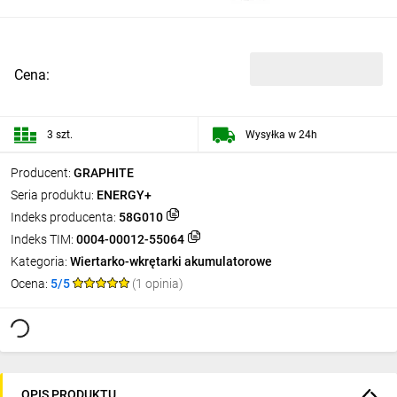
Cena:
3 szt.
Wysyłka w 24h
Producent:
GRAPHITE
Seria produktu:
ENERGY+
Indeks producenta:
58G010
Indeks TIM:
0004-00012-55064
Kategoria:
Wiertarko-wkrętarki akumulatorowe
Ocena:
5/5
(1 opinia)
OPIS PRODUKTU