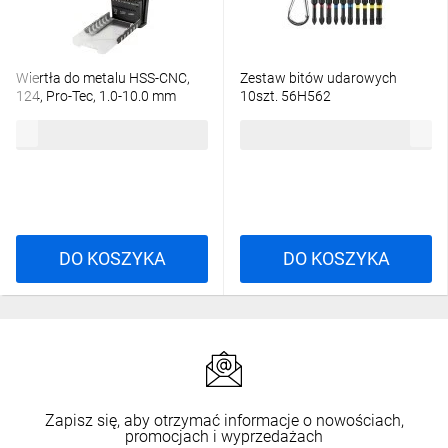
Wiertła do metalu HSS-CNC,
Zestaw bitów udarowych
124, Pro-Tec, 1.0-10.0 mm
10szt. 56H562
55H089 /zestaw 19szt./
136,60 zł
brutto
13,75 zł
brutto
DO KOSZYKA
DO KOSZYKA
Zapisz się, aby otrzymać informacje o nowościach,
promocjach i wyprzedażach