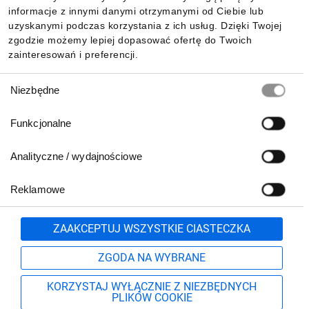
Pobierz naszą aplikację mobilną:
informacje z innymi danymi otrzymanymi od Ciebie lub
uzyskanymi podczas korzystania z ich usług. Dzięki Twojej
zgodzie możemy lepiej dopasować ofertę do Twoich
zainteresowań i preferencji.
Wybór
Niezbędne
zgody
Funkcjonalne
Analityczne / wydajnościowe
Reklamowe
Biuro Obsługi Klienta:
lub
801 500 700
71 37 61 600
Zgłoś
ZAAKCEPTUJ WSZYSTKIE CIASTECZKA
pn.-pt. 8:00-16:00
Formularz kontaktowy
ZGODA NA WYBRANE
KORZYSTAJ WYŁĄCZNIE Z NIEZBĘDNYCH
PLIKÓW COOKIE