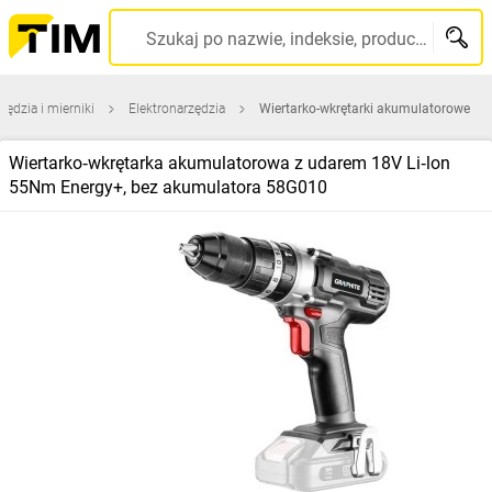
Szukaj po nazwie, indeksie, producencie, kodzie kreskowym...
zędzia i mierniki
Elektronarzędzia
Wiertarko-wkrętarki akumulatorowe
Wiertarko‑wkrętarka akumulatorowa z udarem 18V Li‑lon
55Nm Energy+, bez akumulatora 58G010