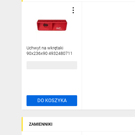
Uchwyt na wkrętaki
90x236x90 4932480711
/6szt./
354,02 zł
brutto
DO KOSZYKA
ZAMIENNIKI