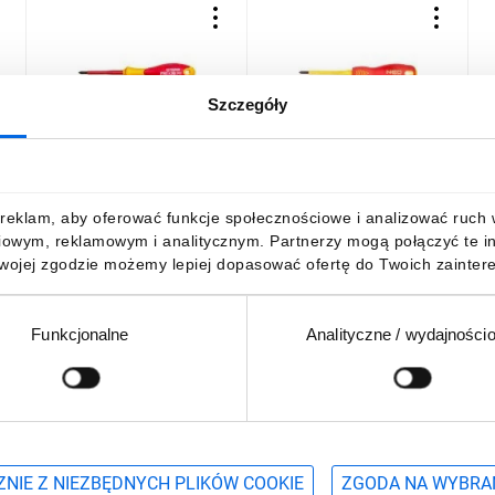
Szczegóły
o
Wkrętak krzyżowy PH1 4.5
Wkrętak krzyżowy PH1 4.5
W
x 80 mm 1000V 39D476
x 80 mm 1000V, SvCm 04-
1
072
10,44 zł
brutto
30,10 zł
brutto
1
reklam, aby oferować funkcje społecznościowe i analizować ruch w 
iowym, reklamowym i analitycznym. Partnerzy mogą połączyć te i
Twojej zgodzie możemy lepiej dopasować ofertę do Twoich zaintere
Funkcjonalne
Analityczne / wydajności
DO KOSZYKA
DO KOSZYKA
Podaj adres e-mail
wościach, promocjach i wyprzedażach
NIE Z NIEZBĘDNYCH PLIKÓW COOKIE
ZGODA NA WYBRA