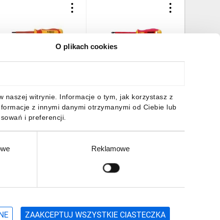
O plikach cookies
krętak PH1*4.5*80,
Wkrętak krzyżowy PH1
Wkrętak 
000V 04-138
izolowany 1000V Ergonic
izol PH1
400 VDE 41410290
2,29 zł
brutto
47,23 zł
brutto
41,91 z
naszej witrynie. Informacje o tym, jak korzystasz z
nformacje z innymi danymi otrzymanymi od Ciebie lub
sowań i preferencji.
owe
Reklamowe
DO KOSZYKA
DO KOSZYKA
DO
Zgłoś
ZAPISZ SIĘ
NE
ZAAKCEPTUJ WSZYSTKIE CIASTECZKA