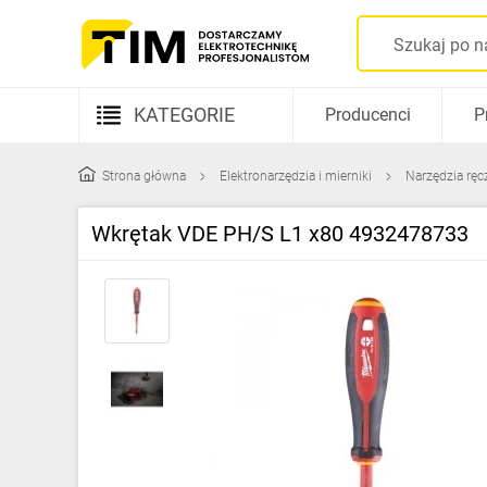
KATEGORIE
Producenci
P
Aparatura elektryczna
Strona główna
Elektronarzędzia i mierniki
Narzędzia ręc
Kable i przewody
Wkrętak VDE PH/S L1 x80 4932478733
Rozdzielnice i obudowy
Elementy prowadzenia kabli
Fotowoltaika
Gniazda i łączniki
Źródła światła
Oprawy oświetleniowe