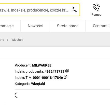
Szukaj po nazwie, indeksie, producencie, kodzie kreskowym...
Pomoc
romocje
Nowości
Strefa porad
Centrum 
zne
Wkrętaki
Producent:
MILWAUKEE
Indeks producenta:
4932478733
Indeks TIM:
0001-00018-17846
Kategoria:
Wkrętaki