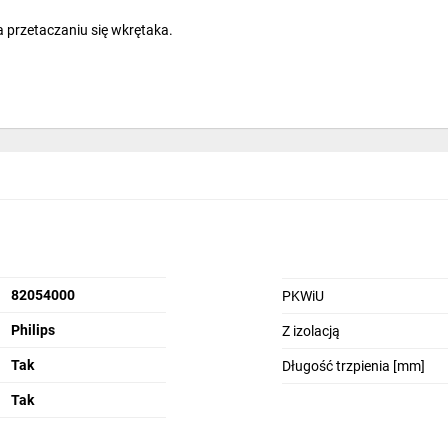
a przetaczaniu się wkrętaka.
82054000
PKWiU
Philips
Z izolacją
Tak
Długość trzpienia [mm]
Tak