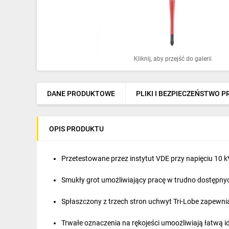
Ochrona odgromowa
Pompy ciepła
Osprzęt łączeniowy
Kliknij, aby przejść do galerii
Ogrzewanie
Elektronarzędzia i mierniki
DANE PRODUKTOWE
PLIKI I BEZPIECZEŃSTWO 
Domofony i dzwonki
OPIS PRODUKTU
Alarmy, monitoring, komunikacja
Napędy elektryczne
Przetestowane przez instytut VDE przy napięciu 10 kV
Pneumatyka
Smukły grot umożliwiający pracę w trudno dostępny
Dom i ogród
Spłaszczony z trzech stron uchwyt Tri-Lobe zapewnia
Klimatyzacja
Trwałe oznaczenia na rękojeści umoożliwiają łatwą i