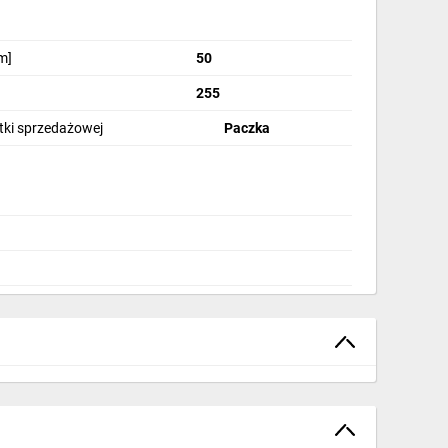
m]
50
255
stki sprzedażowej
Paczka