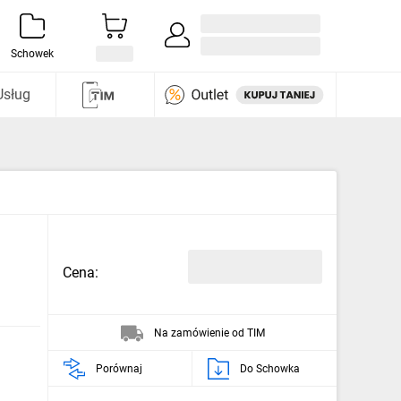
Zaloguj się / Załóż konto
i odkryj
Schowek
Usług
Cena:
Na zamówienie od TIM
Porównaj
Do Schowka