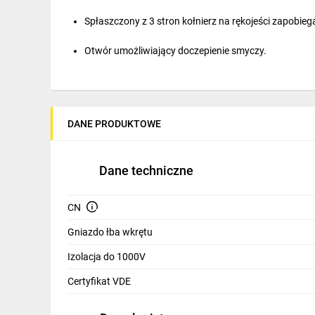
IT, GSM
Spłaszczony z 3 stron kołnierz na rękojeści zapobieg
Odzież ochronna i BHP
Otwór umożliwiający doczepienie smyczy.
Inne
Budowa i Remont
Elektronika
DANE PRODUKTOWE
Smart home
Dane techniczne
Elektromobilność
Energetyka wiatrowa
CN
Gniazdo łba wkrętu
Telewizja naziemna i satelitarna
Izolacja do 1000V
Wentylacja i rekuperacja
Certyfikat VDE