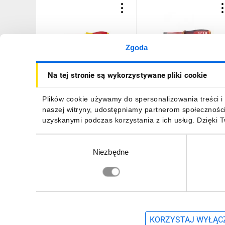
Zgoda
Wkrętak krzyżowy PH1
Wkrętak izolowany VDE d
Na tej stronie są wykorzystywane pliki cookie
izolowany 1000V SlimFix
śrub Phillips PH1 x 80mm
32111080 10136
4932478721
61,28 zł
brutto
34,10 zł
brutto
Plików cookie używamy do spersonalizowania treści i 
naszej witryny, udostępniamy partnerom społecznośc
uzyskanymi podczas korzystania z ich usług. Dzięki 
Wybór
Niezbędne
zgody
DO KOSZYKA
DO KOSZYKA
Zapisz się, aby otrzymać informacje o no
KORZYSTAJ WYŁĄCZ