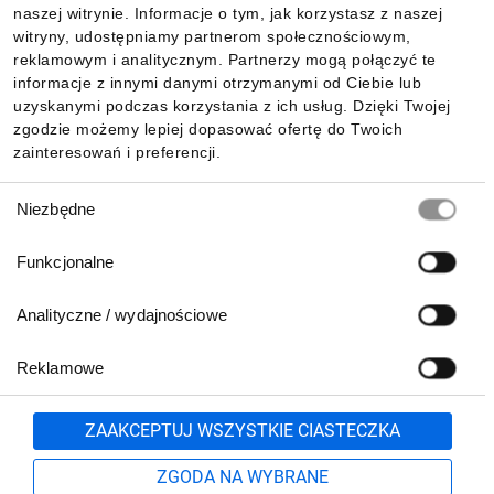
naszej witrynie. Informacje o tym, jak korzystasz z naszej
witryny, udostępniamy partnerom społecznościowym,
reklamowym i analitycznym. Partnerzy mogą połączyć te
Pobierz naszą aplikację mobilną:
informacje z innymi danymi otrzymanymi od Ciebie lub
uzyskanymi podczas korzystania z ich usług. Dzięki Twojej
zgodzie możemy lepiej dopasować ofertę do Twoich
zainteresowań i preferencji.
Wybór
Niezbędne
zgody
Funkcjonalne
Analityczne / wydajnościowe
Reklamowe
Biuro Obsługi Klienta:
lub
801 500 700
71 37 61 600
Zgłoś
ZAAKCEPTUJ WSZYSTKIE CIASTECZKA
pn.-pt. 8:00-16:00
Formularz kontaktowy
ZGODA NA WYBRANE