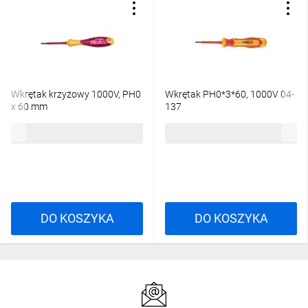
Wkrętak krzyżowy 1000V, PH0
Wkrętak PH0*3*60, 1000V 04-
x 60 mm
137
7,37 zł
brutto
9,83 zł
brutto
DO KOSZYKA
DO KOSZYKA