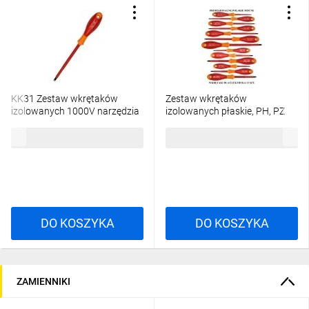
KK31 Zestaw wkrętaków
Zestaw wkrętaków
izolowanych 1000V narzędzia
izolowanych płaskie, PH, PZ
dla elektryka 13szt. płaskie,
KK31 /13 szt./ 1000V Zestaw
75,03 zł
brutto
75,03 zł
brutto
PH, PZ Zestaw śrubokrętów
śrubokrętów izolowanych
izolowanych 1000V
1000V do pracy pod napięciem
DO KOSZYKA
DO KOSZYKA
ZAMIENNIKI