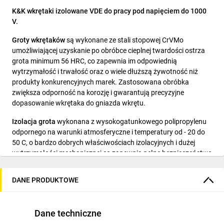
K&K wkrętaki izolowane VDE do pracy pod napięciem do 1000
V.
Groty wkrętaków
są wykonane ze stali stopowej CrVMo
umożliwiającej uzyskanie po obróbce cieplnej twardości ostrza
grota minimum 56 HRC, co zapewnia im odpowiednią
wytrzymałość i trwałość oraz o wiele dłuższą żywotność niż
produkty konkurencyjnych marek. Zastosowana obróbka
zwiększa odporność na korozję i gwarantują precyzyjne
dopasowanie wkrętaka do gniazda wkrętu.
Izolacja grota
wykonana z wysokogatunkowego polipropylenu
odpornego na warunki atmosferyczne i temperatury od - 20 do
50 C, o bardzo dobrych właściwościach izolacyjnych i dużej
wytrzymałości mechanicznej co zapewnia pełne bezpieczeństwo
pracy. Wszystkie wkrętaki są badane na przebicie zgodnie z
normą IEC 60900.
DANE PRODUKTOWE
Rekojeść 2-komponentowa
jest wykonana z
wysokogatunkowego polipropylenu odpornego na warunki
Dane techniczne
atmosferyczne i temperatury od - 20 do 50 C, o bardzo dobrych