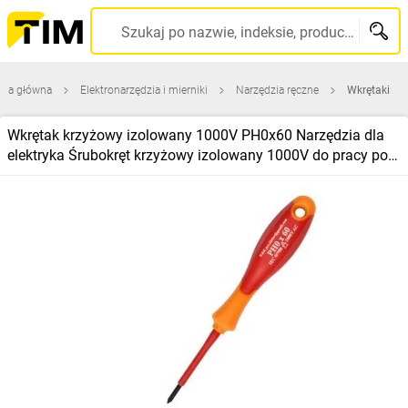
Szukaj po nazwie, indeksie, producencie, kodzie kreskowym...
ona główna
Elektronarzędzia i mierniki
Narzędzia ręczne
Wkrętaki
Wkrętak krzyżowy izolowany 1000V PH0x60 Narzędzia dla
elektryka Śrubokręt krzyżowy izolowany 1000V do pracy pod
napięciem