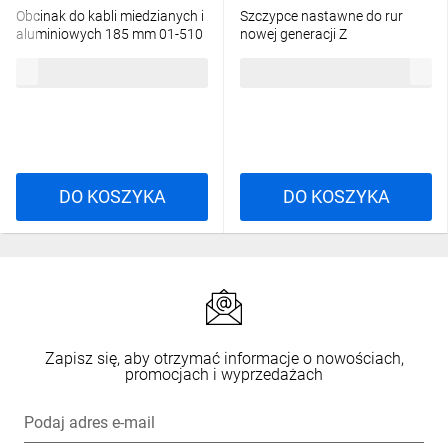
Obcinak do kabli miedzianych i
Szczypce nastawne do rur
aluminiowych 185 mm 01-510
nowej generacji Z
antypoślizgowego tworzywa
66,76 zł
brutto
127,85 zł
brutto
sztucznego 250 mm Cobra 87
01 250
DO KOSZYKA
DO KOSZYKA
Zapisz się, aby otrzymać informacje o nowościach,
promocjach i wyprzedażach
Podaj adres e-mail