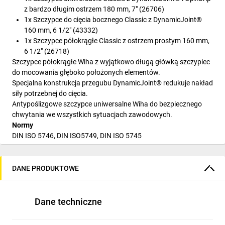
z bardzo długim ostrzem 180 mm, 7" (26706)
1x Szczypce do cięcia bocznego Classic z DynamicJoint®
160 mm, 6 1/2" (43332)
1x Szczypce półokrągłe Classic z ostrzem prostym 160 mm,
6 1/2" (26718)
Szczypce półokrągłe Wiha z wyjątkowo długą główką szczypiec
do mocowania głęboko położonych elementów.
Specjalna konstrukcja przegubu DynamicJoint® redukuje nakład
siły potrzebnej do cięcia.
Antypoślizgowe szczypce uniwersalne Wiha do bezpiecznego
chwytania we wszystkich sytuacjach zawodowych.
Normy
DIN ISO 5746, DIN ISO5749, DIN ISO 5745
Części składowe zestawu:
DANE PRODUKTOWE
Dane techniczne