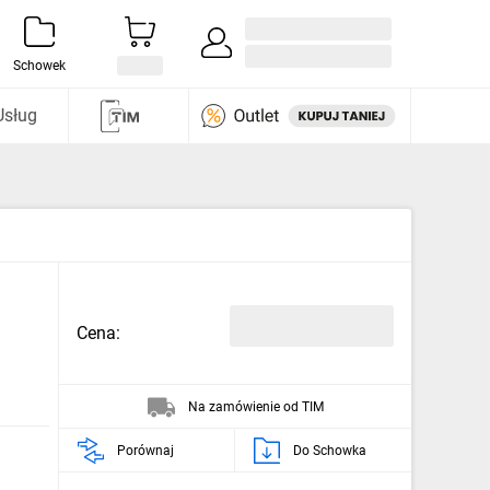
Zaloguj się / Załóż konto
i odkryj
Schowek
Usług
Cena:
Na zamówienie od TIM
Porównaj
Do Schowka