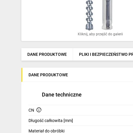
Ochrona odgromowa
Pompy ciepła
Osprzęt łączeniowy
Kliknij, aby przejść do galerii
Ogrzewanie
Elektronarzędzia i mierniki
DANE PRODUKTOWE
PLIKI I BEZPIECZEŃSTWO 
Domofony i dzwonki
DANE PRODUKTOWE
Alarmy, monitoring, komunikacja
Napędy elektryczne
Dane techniczne
Pneumatyka
CN
Dom i ogród
Długość całkowita [mm]
Klimatyzacja
Materiał do obróbki