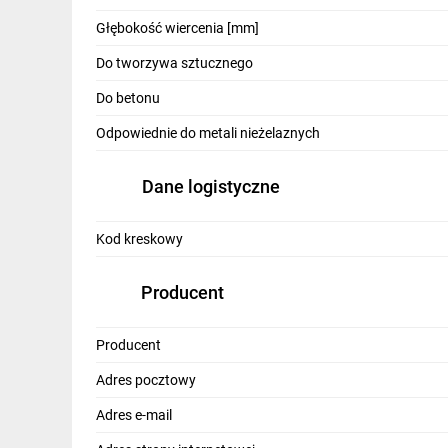
IT, GSM
Głębokość wiercenia [mm]
Odzież ochronna i BHP
Do tworzywa sztucznego
Inne
Do betonu
Odpowiednie do metali nieżelaznych
Budowa i Remont
Elektronika
Dane logistyczne
Smart home
Kod kreskowy
Elektromobilność
Producent
Telewizja naziemna i satelitarna
Wentylacja i rekuperacja
Producent
Adres pocztowy
Adres e-mail