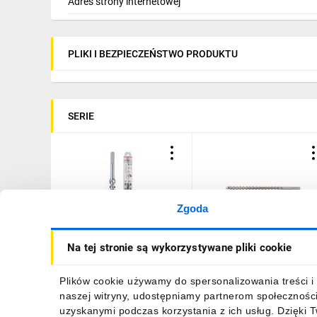
Adres strony internetowej
PLIKI I BEZPIECZEŃSTWO PRODUKTU
SERIE
Zgoda
Wiertło SDS MAX IV
Wiertło SDS MAX IV
Na tej stronie są wykorzystywane pliki cookie
28/450/570 504241
25/400/520 504236
388,08 zł
brutto
322,40 zł
brutto
Plików cookie używamy do spersonalizowania treści i 
naszej witryny, udostępniamy partnerom społecznośc
uzyskanymi podczas korzystania z ich usług. Dzięki 