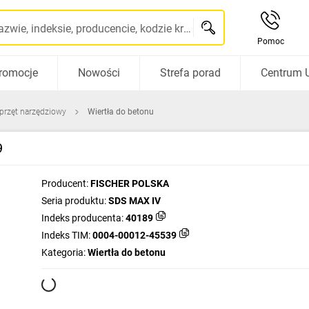
Szukaj po nazwie, indeksie, producencie, kodzie kreskowym...
Pomoc
romocje
Nowości
Strefa porad
Centrum 
sprzęt narzędziowy
Wiertła do betonu
9
Producent:
FISCHER POLSKA
Seria produktu:
SDS MAX IV
Indeks producenta:
40189
Indeks TIM:
0004-00012-45539
Kategoria:
Wiertła do betonu