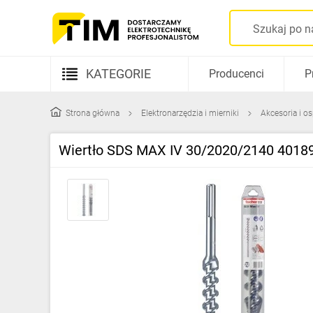
KATEGORIE
Producenci
P
Aparatura elektryczna
Strona główna
Elektronarzędzia i mierniki
Akcesoria i o
Kable i przewody
Wiertło SDS MAX IV 30/2020/2140 4018
Rozdzielnice i obudowy
Elementy prowadzenia kabli
Fotowoltaika
Gniazda i łączniki
Źródła światła
Oprawy oświetleniowe