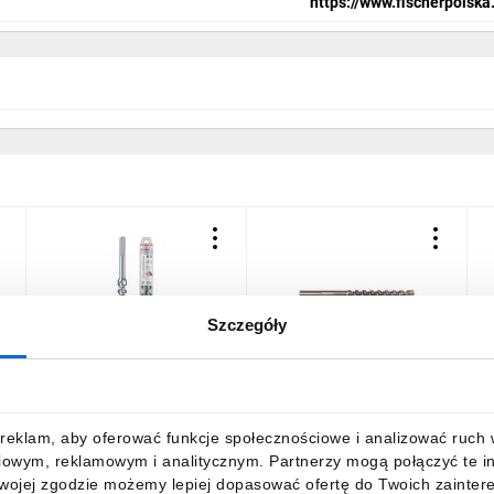
https://www.fischerpolska.
Szczegóły
Wiertło SDS MAX IV
Wiertło SDS MAX IV
W
22/400/520 504225
24/200/320 504228
3
307,83 zł
brutto
310,06 zł
brutto
3
reklam, aby oferować funkcje społecznościowe i analizować ruch w 
iowym, reklamowym i analitycznym. Partnerzy mogą połączyć te i
Twojej zgodzie możemy lepiej dopasować ofertę do Twoich zaintere