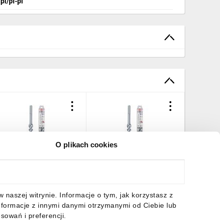
pl/pl-pl
O plikach cookies
iertło SDS MAX IV
Wiertło SDS MAX IV
Wiertło 
0/250/370 504245
30/2020/2140 40189
20/800/
53,78 zł
brutto
4965,10 zł
brutto
434,96 
naszej witrynie. Informacje o tym, jak korzystasz z
nformacje z innymi danymi otrzymanymi od Ciebie lub
sowań i preferencji.