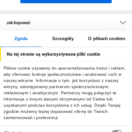
Jak kupować
Zgoda
Szczegóły
O plikach cookies
O firmie
Na tej stronie są wykorzystywane pliki cookie
Dla kupujących
Plików cookie używamy do spersonalizowania treści i reklam,
aby oferować funkcje społecznościowe i analizować ruch w
Informacje
naszej witrynie. Informacje o tym, jak korzystasz z naszej
witryny, udostępniamy partnerom społecznościowym,
reklamowym i analitycznym. Partnerzy mogą połączyć te
Pobierz naszą aplikację mobilną:
informacje z innymi danymi otrzymanymi od Ciebie lub
uzyskanymi podczas korzystania z ich usług. Dzięki Twojej
zgodzie możemy lepiej dopasować ofertę do Twoich
zainteresowań i preferencji.
Wybór