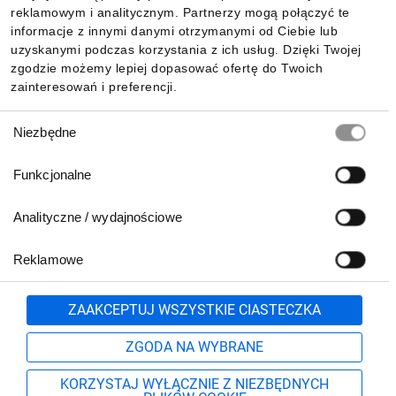
reklamowym i analitycznym. Partnerzy mogą połączyć te
Pobierz naszą aplikację mobilną:
informacje z innymi danymi otrzymanymi od Ciebie lub
uzyskanymi podczas korzystania z ich usług. Dzięki Twojej
zgodzie możemy lepiej dopasować ofertę do Twoich
zainteresowań i preferencji.
Wybór
Niezbędne
zgody
Funkcjonalne
Analityczne / wydajnościowe
Reklamowe
Biuro Obsługi Klienta:
lub
801 500 700
71 37 61 600
Zgłoś
ZAAKCEPTUJ WSZYSTKIE CIASTECZKA
pn.-pt. 8:00-16:00
Formularz kontaktowy
ZGODA NA WYBRANE
KORZYSTAJ WYŁĄCZNIE Z NIEZBĘDNYCH