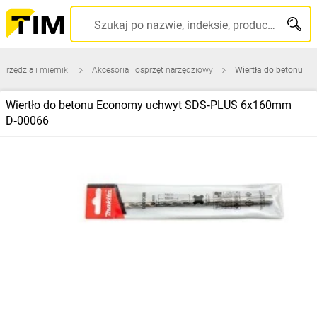
Szukaj po nazwie, indeksie, producencie, kodzie kreskowym...
narzędzia i mierniki
Akcesoria i osprzęt narzędziowy
Wiertła do betonu
Wiertło do betonu Economy uchwyt SDS‑PLUS 6x160mm
D‑00066