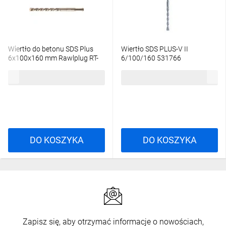
Wiertło do betonu SDS Plus
Wiertło SDS PLUS-V II
6x100x160 mm Rawlplug RT-
6/100/160 531766
SDSA-6/160
20,53 zł
brutto
18,65 zł
brutto
DO KOSZYKA
DO KOSZYKA
Zapisz się, aby otrzymać informacje o nowościach,