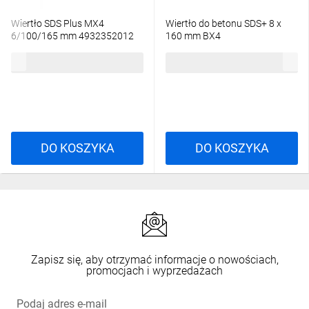
Wiertło SDS Plus MX4
Wiertło do betonu SDS+ 8 x
6/100/165 mm 4932352012
160 mm BX4
28,75 zł
brutto
7,44 zł
brutto
DO KOSZYKA
DO KOSZYKA
Zapisz się, aby otrzymać informacje o nowościach,
promocjach i wyprzedażach
Podaj adres e-mail