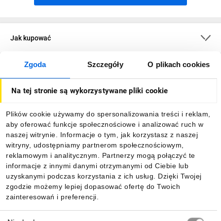
Jak kupować
Zgoda
Szczegóły
O plikach cookies
O firmie
Na tej stronie są wykorzystywane pliki cookie
Dla kupujących
Plików cookie używamy do spersonalizowania treści i reklam,
aby oferować funkcje społecznościowe i analizować ruch w
Informacje
naszej witrynie. Informacje o tym, jak korzystasz z naszej
witryny, udostępniamy partnerom społecznościowym,
reklamowym i analitycznym. Partnerzy mogą połączyć te
Pobierz naszą aplikację mobilną:
informacje z innymi danymi otrzymanymi od Ciebie lub
uzyskanymi podczas korzystania z ich usług. Dzięki Twojej
zgodzie możemy lepiej dopasować ofertę do Twoich
zainteresowań i preferencji.
Wybór