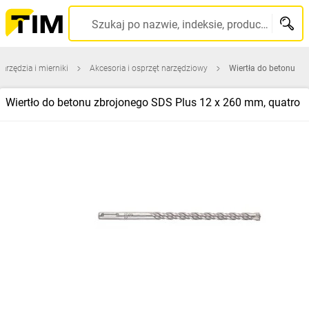
Szukaj po nazwie, indeksie, producencie, kodzie kreskowym...
narzędzia i mierniki
Akcesoria i osprzęt narzędziowy
Wiertła do betonu
Wiertło do betonu zbrojonego SDS Plus 12 x 260 mm, quatro