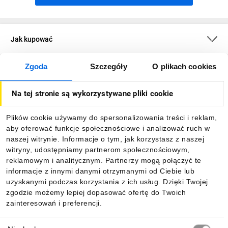
Jak kupować
Zgoda
Szczegóły
O plikach cookies
O firmie
Na tej stronie są wykorzystywane pliki cookie
Dla kupujących
Plików cookie używamy do spersonalizowania treści i reklam,
aby oferować funkcje społecznościowe i analizować ruch w
Informacje
naszej witrynie. Informacje o tym, jak korzystasz z naszej
witryny, udostępniamy partnerom społecznościowym,
reklamowym i analitycznym. Partnerzy mogą połączyć te
Pobierz naszą aplikację mobilną:
informacje z innymi danymi otrzymanymi od Ciebie lub
uzyskanymi podczas korzystania z ich usług. Dzięki Twojej
zgodzie możemy lepiej dopasować ofertę do Twoich
zainteresowań i preferencji.
Wybór