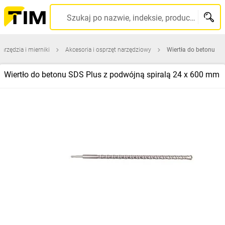
Szukaj po nazwie, indeksie, producencie, kodzie kreskowym...
narzędzia i mierniki
Akcesoria i osprzęt narzędziowy
Wiertła do betonu
Wiertło do betonu SDS Plus z podwójną spiralą 24 x 600 mm