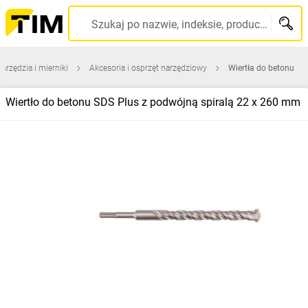
Szukaj po nazwie, indeksie, producencie, kodzie kreskowym...
narzędzia i mierniki
Akcesoria i osprzęt narzędziowy
Wiertła do betonu
Wiertło do betonu SDS Plus z podwójną spiralą 22 x 260 mm