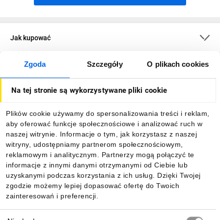
Jak kupować
Zgoda
Szczegóły
O plikach cookies
O firmie
Na tej stronie są wykorzystywane pliki cookie
Dla kupujących
Plików cookie używamy do spersonalizowania treści i reklam,
aby oferować funkcje społecznościowe i analizować ruch w
Informacje
naszej witrynie. Informacje o tym, jak korzystasz z naszej
witryny, udostępniamy partnerom społecznościowym,
reklamowym i analitycznym. Partnerzy mogą połączyć te
Pobierz naszą aplikację mobilną:
informacje z innymi danymi otrzymanymi od Ciebie lub
uzyskanymi podczas korzystania z ich usług. Dzięki Twojej
zgodzie możemy lepiej dopasować ofertę do Twoich
zainteresowań i preferencji.
Wybór