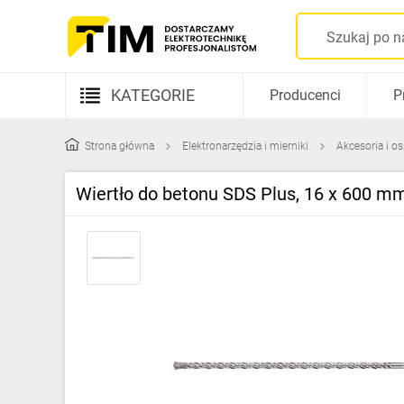
KATEGORIE
Producenci
P
Aparatura elektryczna
Strona główna
Elektronarzędzia i mierniki
Akcesoria i o
Kable i przewody
Wiertło do betonu SDS Plus, 16 x 600 mm
Rozdzielnice i obudowy
Elementy prowadzenia kabli
Fotowoltaika
Gniazda i łączniki
Źródła światła
Oprawy oświetleniowe