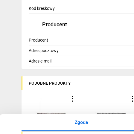
IT, GSM
Kod kreskowy
Odzież ochronna i BHP
Producent
Inne
Producent
Budowa i Remont
Adres pocztowy
Elektronika
Adres e-mail
Smart home
Elektromobilność
PODOBNE PRODUKTY
Energetyka wiatrowa
Telewizja naziemna i satelitarna
Wentylacja i rekuperacja
Zgoda