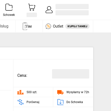
Zaloguj się / Załóż konto
i odkryj
Schowek
Usług
Cena:
500 szt.
Wysyłamy w 72h
Porównaj
Do Schowka