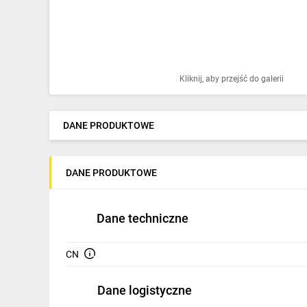
Ochrona odgromowa
Pompy ciepła
Osprzęt łączeniowy
Kliknij, aby przejść do galerii
Ogrzewanie
Elektronarzędzia i mierniki
DANE PRODUKTOWE
Domofony i dzwonki
DANE PRODUKTOWE
Alarmy, monitoring, komunikacja
Napędy elektryczne
Dane techniczne
Pneumatyka
CN
Dom i ogród
Dane logistyczne
Klimatyzacja