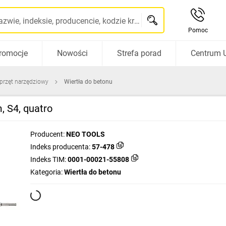
Szukaj po nazwie, indeksie, producencie, kodzie kreskowym...
Pomoc
romocje
Nowości
Strefa porad
Centrum 
sprzęt narzędziowy
Wiertła do betonu
, S4, quatro
Producent:
NEO TOOLS
Indeks producenta:
57-478
Indeks TIM:
0001-00021-55808
Kategoria:
Wiertła do betonu