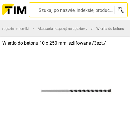
Szukaj po nazwie, indeksie, producencie, kodzie kreskowym...
narzędzia i mierniki
Akcesoria i osprzęt narzędziowy
Wiertła do betonu
Wiertło do betonu 10 x 250 mm, szlifowane /3szt./