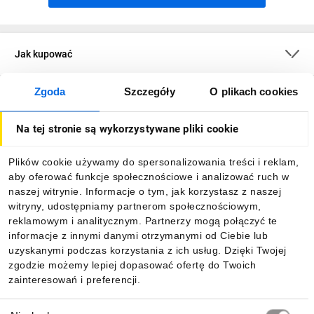
Jak kupować
Zgoda
Szczegóły
O plikach cookies
O firmie
Na tej stronie są wykorzystywane pliki cookie
Dla kupujących
Plików cookie używamy do spersonalizowania treści i reklam,
aby oferować funkcje społecznościowe i analizować ruch w
Informacje
naszej witrynie. Informacje o tym, jak korzystasz z naszej
witryny, udostępniamy partnerom społecznościowym,
reklamowym i analitycznym. Partnerzy mogą połączyć te
Pobierz naszą aplikację mobilną:
informacje z innymi danymi otrzymanymi od Ciebie lub
uzyskanymi podczas korzystania z ich usług. Dzięki Twojej
zgodzie możemy lepiej dopasować ofertę do Twoich
zainteresowań i preferencji.
Wybór