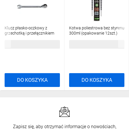
Klucz płasko-oczkowy z
Kotwa poliestrowa bez styrenu
grzechotką i przełącznikiem
300ml (opakowanie 12szt.)
13mm STALCO PERFECT S-
STALCO PERFECT S-64300
21,02 zł
brutto
386,56 zł
brutto
76936
DO KOSZYKA
DO KOSZYKA
Zapisz się, aby otrzymać informacje o nowościach,