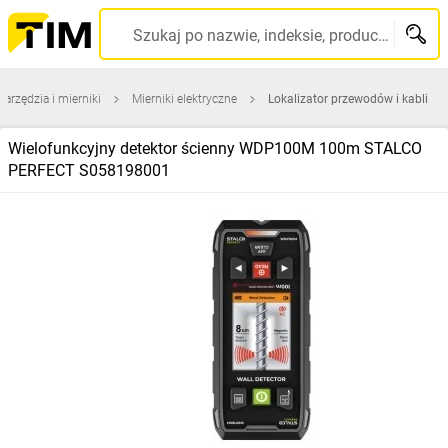
Szukaj po nazwie, indeksie, producencie, kodzie kreskowym...
narzędzia i mierniki
Mierniki elektryczne
Lokalizator przewodów i kabli
Wielofunkcyjny detektor ścienny WDP100M 100m STALCO
PERFECT S058198001