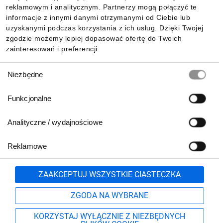
reklamowym i analitycznym. Partnerzy mogą połączyć te
Pobierz naszą aplikację mobilną:
informacje z innymi danymi otrzymanymi od Ciebie lub
uzyskanymi podczas korzystania z ich usług. Dzięki Twojej
zgodzie możemy lepiej dopasować ofertę do Twoich
zainteresowań i preferencji.
Wybór
Niezbędne
zgody
Funkcjonalne
Analityczne / wydajnościowe
Reklamowe
Biuro Obsługi Klienta:
lub
801 500 700
71 37 61 600
Zgłoś
ZAAKCEPTUJ WSZYSTKIE CIASTECZKA
pn.-pt. 8:00-16:00
Formularz kontaktowy
ZGODA NA WYBRANE
KORZYSTAJ WYŁĄCZNIE Z NIEZBĘDNYCH